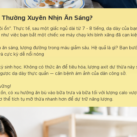
ạn Thường Xuyên Nhịn Ăn Sáng?
ôi ổn". Thực tế, sau một giấc ngủ dài từ 7 - 8 tiếng, dạ dày của b
 như việc bạn bắt một chiếc xe máy chạy khi bình xăng đã cạn kiệ
hịn ăn sáng, lượng đường trong máu giảm sâu. Hệ quả là gì? Bạn bư
và cực kỳ dễ nổi nóng
kỳ sinh học. Không có thức ăn để tiêu hóa, lượng axit dư thừa này
 ngược dạ dày thực quản — căn bệnh ám ảnh của dân công sở.
 vững!
h tồn, có xu hướng ăn bù vào bữa trưa và bữa tối với lượng calo v
 cơ thể tích tụ mỡ thừa nhanh hơn để dự trữ năng lượng.