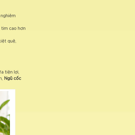
y nghiêm
 tim cao hơn
iệt quệ,
 tiện lợi,
h,
Ngũ cốc