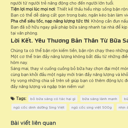
người từ người trẻ năng động cho đến người lớn tuổi.
Tiện lợi mọi lúc mọi nơi
: Thiết kế thấu hiểu nhịp sống bận r
Bạn có thể dễ dàng cất gọn trong balo, ngăn kéo bàn làm việ
Pha chế siêu tốc, nạp năng lượng tức thì
: Không cần đun nấu
Bạn đã sở hữu ngay giải pháp bữa sáng nhanh tại nhà để kịp
tại văn phòng.
Lời Kết: Yêu Thương Bản Thân Từ Bữa S
Chúng ta có thể bận rộn kiếm tiền, bận rộn chạy theo những
Một cơ thể tràn đầy năng lượng không bắt đầu từ những điề
hôm nay.
Sáng mai, thay vì cuống cuồng bỏ bữa hay chọn đại một mó
cùng bạn khởi đầu một ngày mới tràn đầy năng lượng và kh
Hy vọng những chia sẻ trên sẽ giúp bạn có thêm động lực đ
đầy năng lượng và ngập tràn niềm vui!
Tags:
bỏ bữa sáng có tác hại gì
bữa sáng lành mạnh
bữ
ngũ cốc dinh dưỡng Sing Việt
ngũ cốc sing việt 500g
nhịn 
Bài viết liên quan