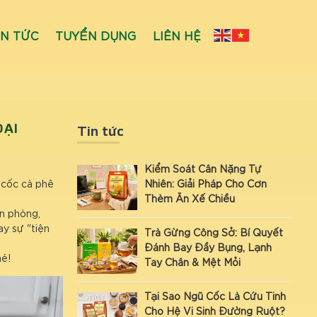
IN TỨC
TUYỂN DỤNG
LIÊN HỆ
ĐẠI
Tin tức
Kiểm Soát Cân Nặng Tự
g cốc cà phê
Nhiên: Giải Pháp Cho Cơn
Thèm Ăn Xế Chiều
ăn phòng,
ay sự "tiện
Trà Gừng Công Sở: Bí Quyết
Đánh Bay Đầy Bụng, Lạnh
hé!
Tay Chân & Mệt Mỏi
Tại Sao Ngũ Cốc Là Cứu Tinh
Cho Hệ Vi Sinh Đường Ruột?