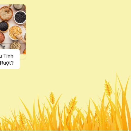
u Tinh
 Ruột?