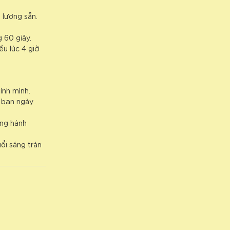
 lượng sẵn.
 60 giây.
ều lúc 4 giờ
ính mình.
a bạn ngày
ng hành
ổi sáng tràn