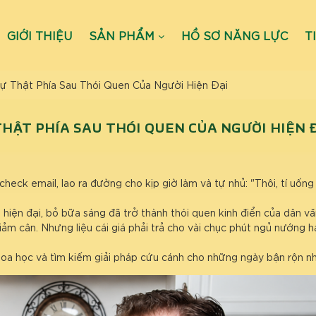
GIỚI THIỆU
SẢN PHẨM
HỒ SƠ NĂNG LỰC
T
 Thật Phía Sau Thói Quen Của Người Hiện Đại
THẬT PHÍA SAU THÓI QUEN CỦA NGƯỜI HIỆN 
heck email, lao ra đường cho kịp giờ làm và tự nhủ: "Thôi, tí uốn
hiện đại, bỏ bữa sáng đã trở thành thói quen kinh điển của dân v
iảm cân. Nhưng liệu cái giá phải trả cho vài chục phút ngủ nướng h
hoa học và tìm kiếm giải pháp cứu cánh cho những ngày bận rộn n