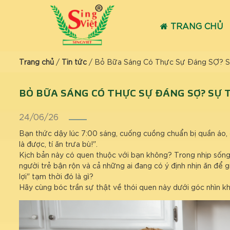
TRANG CHỦ
Trang chủ
/
Tin tức
/
Bỏ Bữa Sáng Có Thực Sự Đáng SỢ? Sự
BỎ BỮA SÁNG CÓ THỰC SỰ ĐÁNG SỢ? SỰ 
24/06/26
Bạn thức dậy lúc 7:00 sáng, cuống cuồng chuẩn bị quần áo, c
là được, tí ăn trưa bù!".
Kịch bản này có quen thuộc với bạn không? Trong nhịp sống 
người trẻ bận rộn và cả những ai đang có ý định nhịn ăn để g
lợi" tạm thời đó là gì?
Hãy cùng bóc trần sự thật về thói quen này dưới góc nhìn k