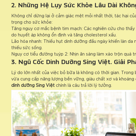
2. Những Hệ Lụy Sức Khỏe Lâu Dài Khô
Không chỉ dừng lại ở cảm giác mệt mỏi nhất thời, tác hại c
trọng cho sức khỏe:
Tăng nguy cơ mắc bệnh tim mạch: Các nghiên cứu cho thấy 
do huyết áp không ổn định và tăng cholesterol xấu.
Lão hóa nhanh: Thiếu hụt dinh dưỡng đầu ngày khiến làn da mấ
thiếu sức sống.
Nguy cơ tiểu đường tuýp 2: Nhịn ăn sáng làm xáo trộn quá trình
3. Ngũ Cốc Dinh Dưỡng Sing Việt: Giải 
Lý do lớn nhất của việc bỏ bữa là không có thời gian. Trong 
vừa cung cấp năng lượng bền vững, giàu chất xơ và khoáng
dinh dưỡng Sing Việt
chính là câu trả lời lý tưởng.