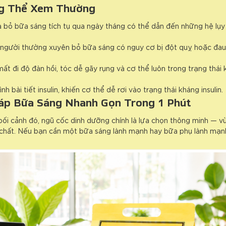
ng Thể Xem Thường
ủa bỏ bữa sáng tích tụ qua ngày tháng có thể dẫn đến những hệ lụ
người thường xuyên bỏ bữa sáng có nguy cơ bị đột quỵ hoặc đau
t đi độ đàn hồi, tóc dễ gãy rụng và cơ thể luôn trong trạng thái k
 bài tiết insulin, khiến cơ thể dễ rơi vào trạng thái kháng insulin.
Pháp Bữa Sáng Nhanh Gọn Trong 1 Phút
bối cảnh đó, ngũ cốc dinh dưỡng chính là lựa chọn thông minh — vừa
 chất. Nếu bạn cần một bữa sáng lành mạnh hay bữa phụ lành mạn