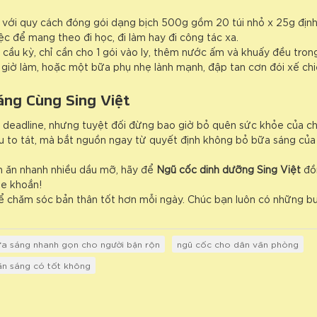
ộn với quy cách đóng gói dạng bịch 500g gồm 20 túi nhỏ x 25g định
c để mang theo đi học, đi làm hay đi công tác xa.
 cầu kỳ, chỉ cần cho 1 gói vào ly, thêm nước ấm và khuấy đều trong
 giờ làm, hoặc một bữa phụ nhẹ lành mạnh, đập tan cơn đói xế chi
áng Cùng Sing Việt
 deadline, nhưng tuyệt đối đừng bao giờ bỏ quên sức khỏe của ch
u to tát, mà bắt nguồn ngay từ quyết định không bỏ bữa sáng củ
n ăn nhanh nhiều dầu mỡ, hãy để
Ngũ cốc dinh dưỡng Sing Việt
đồ
ỏe khoắn!
ể chăm sóc bản thân tốt hơn mỗi ngày. Chúc bạn luôn có những bu
a sáng nhanh gọn cho người bận rộn
ngũ cốc cho dân văn phòng
ăn sáng có tốt không