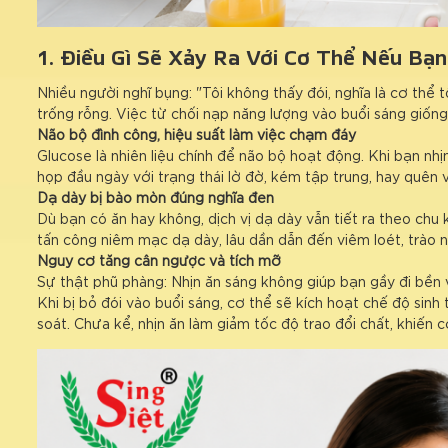
1. Điều Gì Sẽ Xảy Ra Với Cơ Thể Nếu B
Nhiều người nghĩ bụng: "Tôi không thấy đói, nghĩa là cơ thể t
trống rỗng. Việc từ chối nạp năng lượng vào buổi sáng giống
Não bộ đình công, hiệu suất làm việc chạm đáy
Glucose là nhiên liệu chính để não bộ hoạt động. Khi bạn n
họp đầu ngày với trạng thái lờ đờ, kém tập trung, hay quên 
Dạ dày bị bào mòn đúng nghĩa đen
Dù bạn có ăn hay không, dịch vị dạ dày vẫn tiết ra theo chu 
tấn công niêm mạc dạ dày, lâu dần dẫn đến viêm loét, trào
Nguy cơ tăng cân ngược và tích mỡ
Sự thật phũ phàng: Nhịn ăn sáng không giúp bạn gầy đi bền
Khi bị bỏ đói vào buổi sáng, cơ thể sẽ kích hoạt chế độ sin
soát. Chưa kể, nhịn ăn làm giảm tốc độ trao đổi chất, khiến