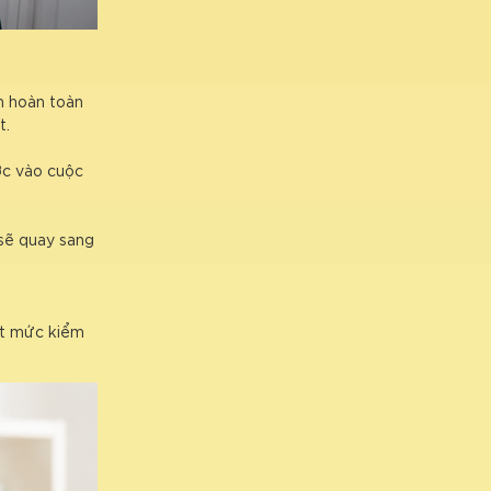
ạn hoàn toàn
t.
ớc vào cuộc
 sẽ quay sang
ượt mức kiểm