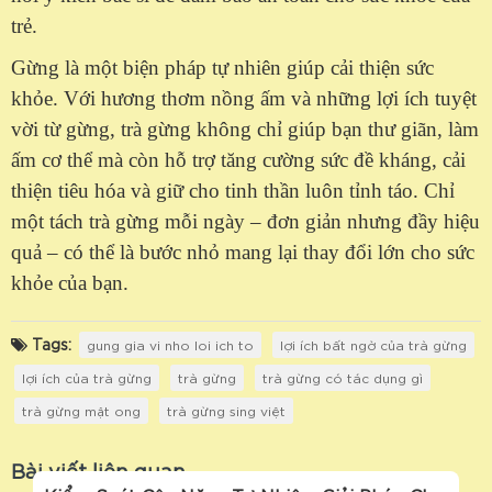
trẻ.
Gừng là một biện pháp tự nhiên giúp cải thiện sức
khỏe. Với hương thơm nồng ấm và những lợi ích tuyệt
vời từ gừng, trà gừng không chỉ giúp bạn thư giãn, làm
ấm cơ thể mà còn hỗ trợ tăng cường sức đề kháng, cải
thiện tiêu hóa và giữ cho tinh thần luôn tỉnh táo. Chỉ
một tách trà gừng mỗi ngày – đơn giản nhưng đầy hiệu
quả – có thể là bước nhỏ mang lại thay đổi lớn cho sức
khỏe của bạn.
Tags:
gung gia vi nho loi ich to
lợi ích bất ngờ của trà gừng
lợi ích của trà gừng
trà gừng
trà gừng có tác dụng gì
trà gừng mật ong
trà gừng sing việt
Bài viết liên quan