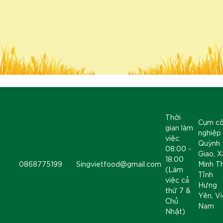
Thời
Cụm c
gian làm
nghiệp
việc:
Quỳnh
08:00 -
Giao, X
18:00
0868775199
Singvietfood@gmail.com
Minh T
(Làm
Tỉnh
việc cả
Hưng
thứ 7 &
Yên, Vi
Chủ
Nam
Nhật)