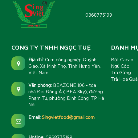
0868775199
CÔNG TY TNHH NGỌC TUỆ
DANH M
Địa chỉ:
Cụm công nghiệp Quỳnh
Bột Cacao
Giao, Xã Minh Thọ, Tỉnh Hưng Yên,
Ngũ Cốc
Việt Nam.
Trà Gừng
Trà Hoa Quả
Văn phòng:
BEAZONE 106 - tòa
nhà Đại Đông Á ( BEA Sky), đường
Phạm Tu, phường Định Công, TP Hà
Nội.
Email:
Singvietfood@gmail.com
Hotline:
0868775199