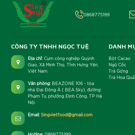
0868775199
CÔNG TY TNHH NGỌC TUỆ
DANH M
Địa chỉ:
Cụm công nghiệp Quỳnh
Bột Cacao
Giao, Xã Minh Thọ, Tỉnh Hưng Yên,
Ngũ Cốc
Việt Nam.
Trà Gừng
Trà Hoa Quả
Văn phòng:
BEAZONE 106 - tòa
nhà Đại Đông Á ( BEA Sky), đường
Phạm Tu, phường Định Công, TP Hà
Nội.
Email:
Singvietfood@gmail.com
Hotline:
0868775199