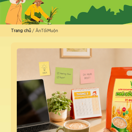
Trang chủ
/
ĂnTốiMuộn