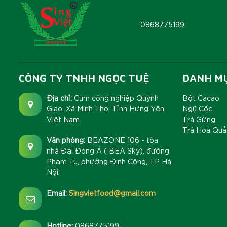
0868775199
CÔNG TY TNHH NGỌC TUỆ
DANH M
Địa chỉ:
Cụm công nghiệp Quỳnh
Bột Cacao
Giao, Xã Minh Thọ, Tỉnh Hưng Yên,
Ngũ Cốc
Việt Nam.
Trà Gừng
Trà Hoa Quả
Văn phòng:
BEAZONE 106 - tòa
nhà Đại Đông Á ( BEA Sky), đường
Phạm Tu, phường Định Công, TP Hà
Nội.
Email:
Singvietfood@gmail.com
Hotline:
0868775199