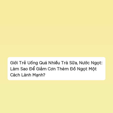
Giới Trẻ Uống Quá Nhiều Trà Sữa, Nước Ngọt:
Làm Sao Để Giảm Cơn Thèm Đồ Ngọt Một
Cách Lành Mạnh?