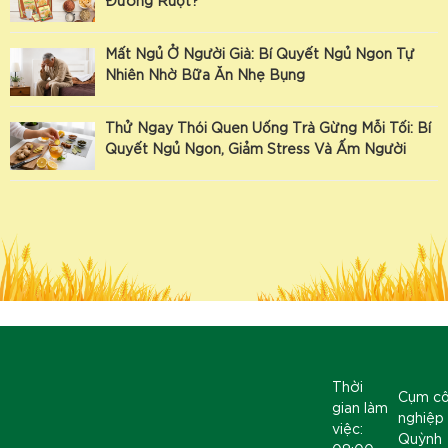
Đường Ruột?
Mất Ngủ Ở Người Già: Bí Quyết Ngủ Ngon Tự
Nhiên Nhờ Bữa Ăn Nhẹ Bụng
Thử Ngay Thói Quen Uống Trà Gừng Mỗi Tối: Bí
Quyết Ngủ Ngon, Giảm Stress Và Ấm Người
Thời
Cụm c
gian làm
nghiệp
việc:
Quỳnh