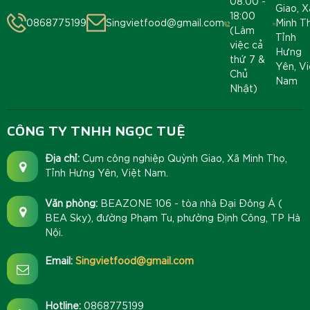
08:00 -
Giao, X
18:00
0868775199
Singvietfood@gmail.com
Minh T
(Làm
Tỉnh
việc cả
Hưng
thứ 7 &
Yên, Vi
Chủ
Nam
Nhật)
CÔNG TY TNHH NGỌC TUỆ
Địa chỉ:
Cụm công nghiệp Quỳnh Giao, Xã Minh Thọ,
Tỉnh Hưng Yên, Việt Nam.
Văn phòng:
BEAZONE 106 - tòa nhà Đại Đông Á (
BEA Sky), đường Phạm Tu, phường Định Công, TP Hà
Nội.
Email:
Singvietfood@gmail.com
Hotline:
0868775199