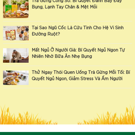
Trà Gừng Công Sở: Bí Quyết Đánh Bay Đầy
Bụng, Lạnh Tay Chân & Mệt Mỏi
Tại Sao Ngũ Cốc Là Cứu Tinh Cho Hệ Vi Sinh
Đường Ruột?
Mất Ngủ Ở Người Già: Bí Quyết Ngủ Ngon Tự
Nhiên Nhờ Bữa Ăn Nhẹ Bụng
Thử Ngay Thói Quen Uống Trà Gừng Mỗi Tối: Bí
Quyết Ngủ Ngon, Giảm Stress Và Ấm Người