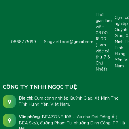
Thời
Cụm c
gian làm
nghiệp
việc:
Quỳnh
08:00 -
Giao, X
18:00
0868775199
Singvietfood@gmail.com
Minh T
(Làm
Tỉnh
việc cả
Hưng
thứ 7 &
Yên, Vi
Chủ
Nam
Nhật)
CÔNG TY TNHH NGỌC TUỆ
Địa chỉ:
Cụm công nghiệp Quỳnh Giao, Xã Minh Thọ,
Tỉnh Hưng Yên, Việt Nam.
Văn phòng:
BEAZONE 106 - tòa nhà Đại Đông Á (
BEA Sky), đường Phạm Tu, phường Định Công, TP Hà
Nội.