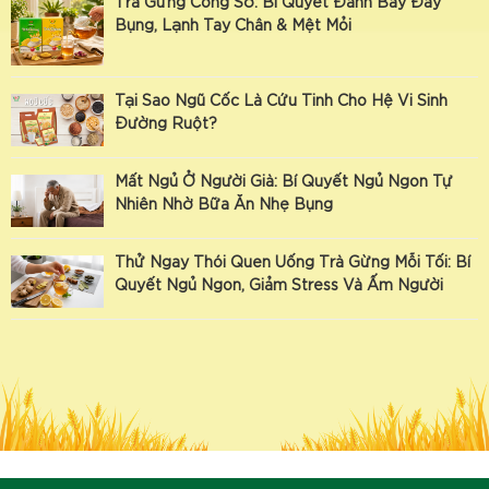
Trà Gừng Công Sở: Bí Quyết Đánh Bay Đầy
Bụng, Lạnh Tay Chân & Mệt Mỏi
Tại Sao Ngũ Cốc Là Cứu Tinh Cho Hệ Vi Sinh
Đường Ruột?
Mất Ngủ Ở Người Già: Bí Quyết Ngủ Ngon Tự
Nhiên Nhờ Bữa Ăn Nhẹ Bụng
Thử Ngay Thói Quen Uống Trà Gừng Mỗi Tối: Bí
Quyết Ngủ Ngon, Giảm Stress Và Ấm Người