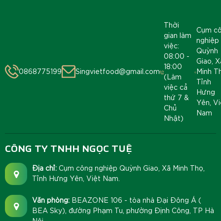
Thời
Cụm c
gian làm
nghiệp
việc:
Quỳnh
08:00 -
Giao, X
18:00
0868775199
Singvietfood@gmail.com
Minh T
(Làm
Tỉnh
việc cả
Hưng
thứ 7 &
Yên, Vi
Chủ
Nam
Nhật)
CÔNG TY TNHH NGỌC TUỆ
Địa chỉ:
Cụm công nghiệp Quỳnh Giao, Xã Minh Thọ,
Tỉnh Hưng Yên, Việt Nam.
Văn phòng:
BEAZONE 106 - tòa nhà Đại Đông Á (
BEA Sky), đường Phạm Tu, phường Định Công, TP Hà
Nội.