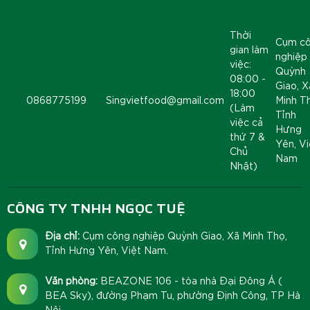
Thời
Cụm c
gian làm
nghiệp
việc:
Quỳnh
08:00 -
Giao, X
18:00
0868775199
Singvietfood@gmail.com
Minh T
(Làm
Tỉnh
việc cả
Hưng
thứ 7 &
Yên, Vi
Chủ
Nam
Nhật)
CÔNG TY TNHH NGỌC TUỆ
Địa chỉ:
Cụm công nghiệp Quỳnh Giao, Xã Minh Thọ,
Tỉnh Hưng Yên, Việt Nam.
Văn phòng:
BEAZONE 106 - tòa nhà Đại Đông Á (
BEA Sky), đường Phạm Tu, phường Định Công, TP Hà
Nội.