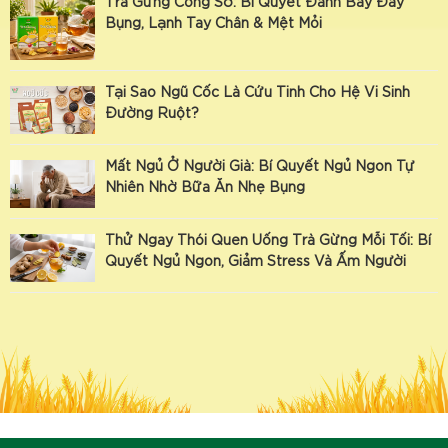
Trà Gừng Công Sở: Bí Quyết Đánh Bay Đầy
Bụng, Lạnh Tay Chân & Mệt Mỏi
Tại Sao Ngũ Cốc Là Cứu Tinh Cho Hệ Vi Sinh
Đường Ruột?
Mất Ngủ Ở Người Già: Bí Quyết Ngủ Ngon Tự
Nhiên Nhờ Bữa Ăn Nhẹ Bụng
Thử Ngay Thói Quen Uống Trà Gừng Mỗi Tối: Bí
Quyết Ngủ Ngon, Giảm Stress Và Ấm Người