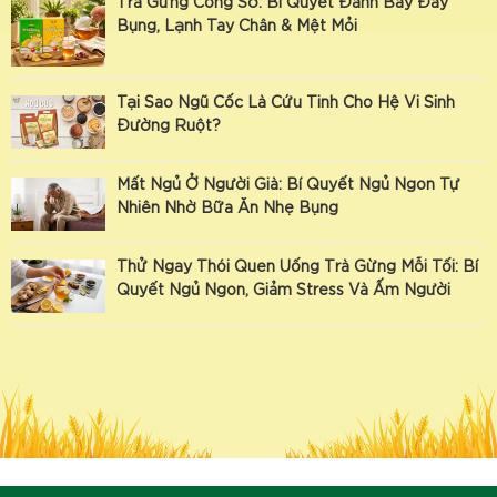
Trà Gừng Công Sở: Bí Quyết Đánh Bay Đầy
Bụng, Lạnh Tay Chân & Mệt Mỏi
Tại Sao Ngũ Cốc Là Cứu Tinh Cho Hệ Vi Sinh
Đường Ruột?
Mất Ngủ Ở Người Già: Bí Quyết Ngủ Ngon Tự
Nhiên Nhờ Bữa Ăn Nhẹ Bụng
Thử Ngay Thói Quen Uống Trà Gừng Mỗi Tối: Bí
Quyết Ngủ Ngon, Giảm Stress Và Ấm Người