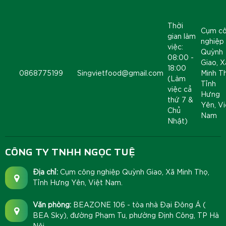
Thời
Cụm c
gian làm
nghiệp
việc:
Quỳnh
08:00 -
Giao, X
18:00
0868775199
Singvietfood@gmail.com
Minh T
(Làm
Tỉnh
việc cả
Hưng
thứ 7 &
Yên, Vi
Chủ
Nam
Nhật)
CÔNG TY TNHH NGỌC TUỆ
Địa chỉ:
Cụm công nghiệp Quỳnh Giao, Xã Minh Thọ,
Tỉnh Hưng Yên, Việt Nam.
Văn phòng:
BEAZONE 106 - tòa nhà Đại Đông Á (
BEA Sky), đường Phạm Tu, phường Định Công, TP Hà
Nội.