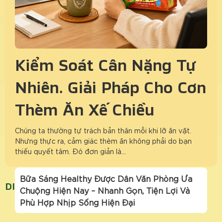
Kiểm Soát Cân Nặng Tự
Nhiên: Giải Pháp Cho Cơn
Thèm Ăn Xế Chiều
Chúng ta thường tự trách bản thân mỗi khi lỡ ăn vặt.
Nhưng thực ra, cảm giác thèm ăn không phải do bạn
thiếu quyết tâm. Đó đơn giản là…
Bữa Sáng Healthy Được Dân Văn Phòng Ưa
DINH DƯỠNG CHO NGƯỜI BẬN RỘN
Chuộng Hiện Nay – Nhanh Gọn, Tiện Lợi Và
Phù Hợp Nhịp Sống Hiện Đại