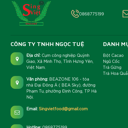
0868775199
CÔNG TY TNHH NGỌC TUỆ
DANH M
Địa chỉ:
Cụm công nghiệp Quỳnh
Bột Cacao
Giao, Xã Minh Thọ, Tỉnh Hưng Yên,
Ngũ Cốc
Việt Nam.
Trà Gừng
Trà Hoa Quả
Văn phòng:
BEAZONE 106 - tòa
nhà Đại Đông Á ( BEA Sky), đường
Phạm Tu, phường Định Công, TP Hà
Nội.
Email:
Singvietfood@gmail.com
Hotline:
0868775199