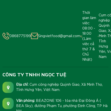
Thời
Cụm c
gian làm
nghiệp
việc:
Quỳnh
08:00 -
Giao, X
18:00
0868775199
Singvietfood@gmail.com
Minh T
(Làm
Tỉnh
việc cả
Hưng
thứ 7 &
Yên, Vi
Chủ
Nam
Nhật)
CÔNG TY TNHH NGỌC TUỆ
Địa chỉ:
Cụm công nghiệp Quỳnh Giao, Xã Minh Thọ,
Tỉnh Hưng Yên, Việt Nam.
Văn phòng:
BEAZONE 106 - tòa nhà Đại Đông Á (
BEA Sky), đường Phạm Tu, phường Định Công, TP Hà
Nội.