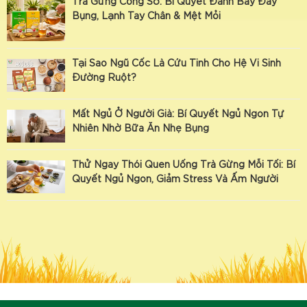
Trà Gừng Công Sở: Bí Quyết Đánh Bay Đầy
Bụng, Lạnh Tay Chân & Mệt Mỏi
Tại Sao Ngũ Cốc Là Cứu Tinh Cho Hệ Vi Sinh
Đường Ruột?
Mất Ngủ Ở Người Già: Bí Quyết Ngủ Ngon Tự
Nhiên Nhờ Bữa Ăn Nhẹ Bụng
Thử Ngay Thói Quen Uống Trà Gừng Mỗi Tối: Bí
Quyết Ngủ Ngon, Giảm Stress Và Ấm Người