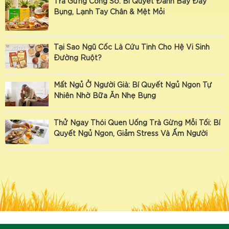
Trà Gừng Công Sở: Bí Quyết Đánh Bay Đầy
Bụng, Lạnh Tay Chân & Mệt Mỏi
Tại Sao Ngũ Cốc Là Cứu Tinh Cho Hệ Vi Sinh
Đường Ruột?
Mất Ngủ Ở Người Già: Bí Quyết Ngủ Ngon Tự
Nhiên Nhờ Bữa Ăn Nhẹ Bụng
Thử Ngay Thói Quen Uống Trà Gừng Mỗi Tối: Bí
Quyết Ngủ Ngon, Giảm Stress Và Ấm Người