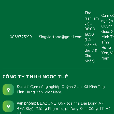
Thời
Cụm c
gian làm
nghiệp
việc:
Quỳnh
08:00 -
Giao, X
18:00
0868775199
Singvietfood@gmail.com
Minh T
(Làm
Tỉnh
việc cả
Hưng
thứ 7 &
Yên, Vi
Chủ
Nam
Nhật)
CÔNG TY TNHH NGỌC TUỆ
Địa chỉ:
Cụm công nghiệp Quỳnh Giao, Xã Minh Thọ,
Tỉnh Hưng Yên, Việt Nam.
Văn phòng:
BEAZONE 106 - tòa nhà Đại Đông Á (
BEA Sky), đường Phạm Tu, phường Định Công, TP Hà
Nội.