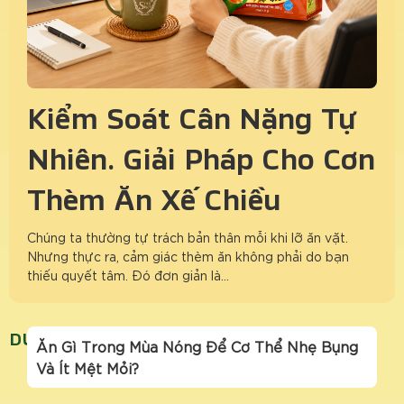
Kiểm Soát Cân Nặng Tự
Nhiên: Giải Pháp Cho Cơn
Thèm Ăn Xế Chiều
Chúng ta thường tự trách bản thân mỗi khi lỡ ăn vặt.
Nhưng thực ra, cảm giác thèm ăn không phải do bạn
thiếu quyết tâm. Đó đơn giản là…
DUY TRÌ NĂNG LƯỢNG NGÀY NÓNG
Ăn Gì Trong Mùa Nóng Để Cơ Thể Nhẹ Bụng
Và Ít Mệt Mỏi?