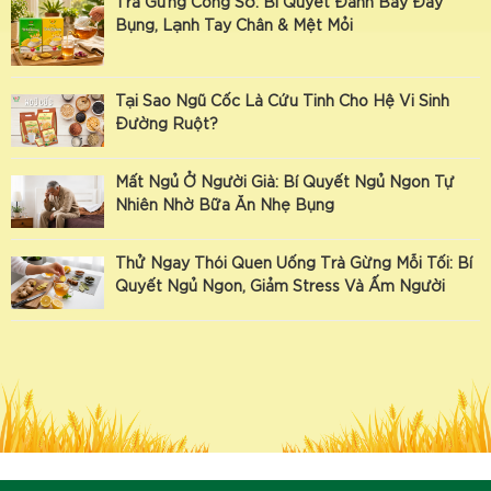
Trà Gừng Công Sở: Bí Quyết Đánh Bay Đầy
Bụng, Lạnh Tay Chân & Mệt Mỏi
Tại Sao Ngũ Cốc Là Cứu Tinh Cho Hệ Vi Sinh
Đường Ruột?
Mất Ngủ Ở Người Già: Bí Quyết Ngủ Ngon Tự
Nhiên Nhờ Bữa Ăn Nhẹ Bụng
Thử Ngay Thói Quen Uống Trà Gừng Mỗi Tối: Bí
Quyết Ngủ Ngon, Giảm Stress Và Ấm Người