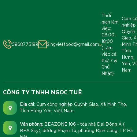
Thời
Cụm c
gian làm
nghiệp
việc:
Quỳnh
08:00 -
Giao, X
18:00
0868775199
Singvietfood@gmail.com
Minh T
(Làm
Tỉnh
việc cả
Hưng
thứ 7 &
Yên, Vi
Chủ
Nam
Nhật)
CÔNG TY TNHH NGỌC TUỆ
Địa chỉ:
Cụm công nghiệp Quỳnh Giao, Xã Minh Thọ,
Tỉnh Hưng Yên, Việt Nam.
Văn phòng:
BEAZONE 106 - tòa nhà Đại Đông Á (
BEA Sky), đường Phạm Tu, phường Định Công, TP Hà
Nội.