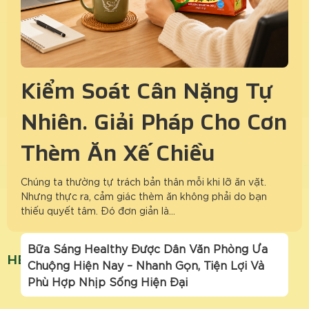
Kiểm Soát Cân Nặng Tự
Nhiên: Giải Pháp Cho Cơn
Thèm Ăn Xế Chiều
Chúng ta thường tự trách bản thân mỗi khi lỡ ăn vặt.
Nhưng thực ra, cảm giác thèm ăn không phải do bạn
thiếu quyết tâm. Đó đơn giản là…
Bữa Sáng Healthy Được Dân Văn Phòng Ưa
HEALTHY CHO NGƯỜI BẬN RỘN
Chuộng Hiện Nay – Nhanh Gọn, Tiện Lợi Và
Phù Hợp Nhịp Sống Hiện Đại