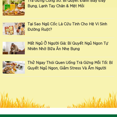
Trà Gừng Công Sở: Bí Quyết Đánh Bay Đầy
Bụng, Lạnh Tay Chân & Mệt Mỏi
Tại Sao Ngũ Cốc Là Cứu Tinh Cho Hệ Vi Sinh
Đường Ruột?
Mất Ngủ Ở Người Già: Bí Quyết Ngủ Ngon Tự
Nhiên Nhờ Bữa Ăn Nhẹ Bụng
Thử Ngay Thói Quen Uống Trà Gừng Mỗi Tối: Bí
Quyết Ngủ Ngon, Giảm Stress Và Ấm Người