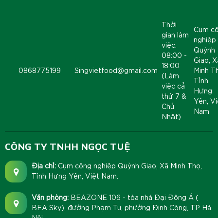
Thời
Cụm c
gian làm
nghiệp
việc:
Quỳnh
08:00 -
Giao, X
18:00
0868775199
Singvietfood@gmail.com
Minh T
(Làm
Tỉnh
việc cả
Hưng
thứ 7 &
Yên, Vi
Chủ
Nam
Nhật)
CÔNG TY TNHH NGỌC TUỆ
Địa chỉ:
Cụm công nghiệp Quỳnh Giao, Xã Minh Thọ,
Tỉnh Hưng Yên, Việt Nam.
Văn phòng:
BEAZONE 106 - tòa nhà Đại Đông Á (
BEA Sky), đường Phạm Tu, phường Định Công, TP Hà
Nội.