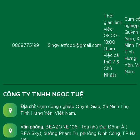
Thời
Cụm c
gian làm
nghiệp
việc:
Quỳnh
08:00 -
Giao, X
18:00
0868775199
Singvietfood@gmail.com
Minh T
(Làm
Tỉnh
việc cả
Hưng
thứ 7 &
Yên, Vi
Chủ
Nam
Nhật)
CÔNG TY TNHH NGỌC TUỆ
Địa chỉ:
Cụm công nghiệp Quỳnh Giao, Xã Minh Thọ,
Tỉnh Hưng Yên, Việt Nam.
Văn phòng:
BEAZONE 106 - tòa nhà Đại Đông Á (
BEA Sky), đường Phạm Tu, phường Định Công, TP Hà
Nội.