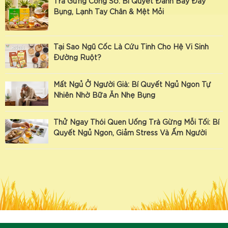
Trà Gừng Công Sở: Bí Quyết Đánh Bay Đầy
Bụng, Lạnh Tay Chân & Mệt Mỏi
Tại Sao Ngũ Cốc Là Cứu Tinh Cho Hệ Vi Sinh
Đường Ruột?
Mất Ngủ Ở Người Già: Bí Quyết Ngủ Ngon Tự
Nhiên Nhờ Bữa Ăn Nhẹ Bụng
Thử Ngay Thói Quen Uống Trà Gừng Mỗi Tối: Bí
Quyết Ngủ Ngon, Giảm Stress Và Ấm Người