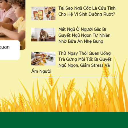
Tại Sao Ngũ Cốc Là Cứu Tinh
Cho Hệ Vi Sinh Đường Ruột?
Mất Ngủ Ở Người Già: Bí
Quyết Ngủ Ngon Tự Nhiên
Nhờ Bữa Ăn Nhẹ Bụng
quan
Thử Ngay Thói Quen Uống
Trà Gừng Mỗi Tối: Bí Quyết
Ngủ Ngon, Giảm Stress Và
Ấm Người