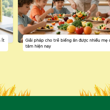
 Ít
Giải pháp cho trẻ biếng ăn được nhiều mẹ 
tâm hiện nay