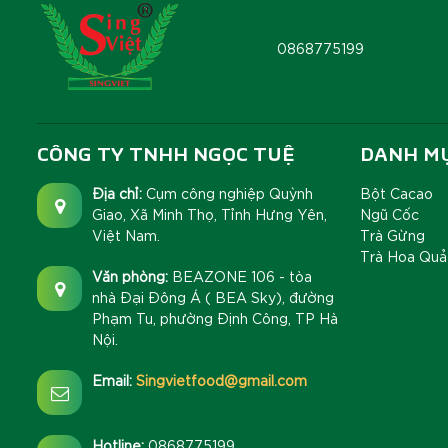
0868775199
CÔNG TY TNHH NGỌC TUỆ
DANH M
Địa chỉ:
Cụm công nghiệp Quỳnh
Bột Cacao
Giao, Xã Minh Thọ, Tỉnh Hưng Yên,
Ngũ Cốc
Việt Nam.
Trà Gừng
Trà Hoa Quả
Văn phòng:
BEAZONE 106 - tòa
nhà Đại Đông Á ( BEA Sky), đường
Phạm Tu, phường Định Công, TP Hà
Nội.
Email:
Singvietfood@gmail.com
Hotline:
0868775199