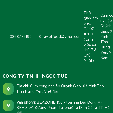
Thời
Cụm c
gian làm
nghiệp
việc:
Quỳnh
08:00 -
Giao, X
18:00
0868775199
Singvietfood@gmail.com
Minh T
(Làm
Tỉnh
việc cả
Hưng
thứ 7 &
Yên, Vi
Chủ
Nam
Nhật)
CÔNG TY TNHH NGỌC TUỆ
Địa chỉ:
Cụm công nghiệp Quỳnh Giao, Xã Minh Thọ,
Tỉnh Hưng Yên, Việt Nam.
Văn phòng:
BEAZONE 106 - tòa nhà Đại Đông Á (
BEA Sky), đường Phạm Tu, phường Định Công, TP Hà
Nội.