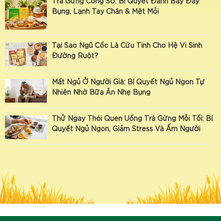
Trà Gừng Công Sở: Bí Quyết Đánh Bay Đầy
Bụng, Lạnh Tay Chân & Mệt Mỏi
Tại Sao Ngũ Cốc Là Cứu Tinh Cho Hệ Vi Sinh
Đường Ruột?
Mất Ngủ Ở Người Già: Bí Quyết Ngủ Ngon Tự
Nhiên Nhờ Bữa Ăn Nhẹ Bụng
Thử Ngay Thói Quen Uống Trà Gừng Mỗi Tối: Bí
Quyết Ngủ Ngon, Giảm Stress Và Ấm Người