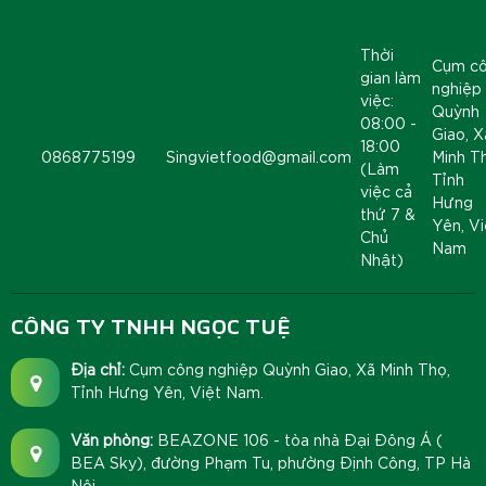
Thời
Cụm c
gian làm
nghiệp
việc:
Quỳnh
08:00 -
Giao, X
18:00
0868775199
Singvietfood@gmail.com
Minh T
(Làm
Tỉnh
việc cả
Hưng
thứ 7 &
Yên, Vi
Chủ
Nam
Nhật)
CÔNG TY TNHH NGỌC TUỆ
Địa chỉ:
Cụm công nghiệp Quỳnh Giao, Xã Minh Thọ,
Tỉnh Hưng Yên, Việt Nam.
Văn phòng:
BEAZONE 106 - tòa nhà Đại Đông Á (
BEA Sky), đường Phạm Tu, phường Định Công, TP Hà
Nội.