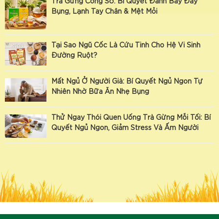
Trà Gừng Công Sở: Bí Quyết Đánh Bay Đầy
Bụng, Lạnh Tay Chân & Mệt Mỏi
Tại Sao Ngũ Cốc Là Cứu Tinh Cho Hệ Vi Sinh
Đường Ruột?
Mất Ngủ Ở Người Già: Bí Quyết Ngủ Ngon Tự
Nhiên Nhờ Bữa Ăn Nhẹ Bụng
Thử Ngay Thói Quen Uống Trà Gừng Mỗi Tối: Bí
Quyết Ngủ Ngon, Giảm Stress Và Ấm Người