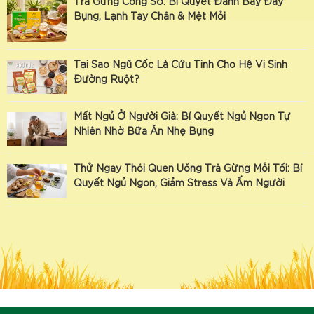
Trà Gừng Công Sở: Bí Quyết Đánh Bay Đầy
Bụng, Lạnh Tay Chân & Mệt Mỏi
Tại Sao Ngũ Cốc Là Cứu Tinh Cho Hệ Vi Sinh
Đường Ruột?
Mất Ngủ Ở Người Già: Bí Quyết Ngủ Ngon Tự
Nhiên Nhờ Bữa Ăn Nhẹ Bụng
Thử Ngay Thói Quen Uống Trà Gừng Mỗi Tối: Bí
Quyết Ngủ Ngon, Giảm Stress Và Ấm Người