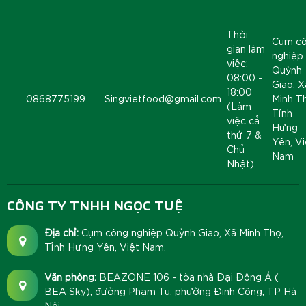
Thời
Cụm c
gian làm
nghiệp
việc:
Quỳnh
08:00 -
Giao, X
18:00
0868775199
Singvietfood@gmail.com
Minh T
(Làm
Tỉnh
việc cả
Hưng
thứ 7 &
Yên, Vi
Chủ
Nam
Nhật)
CÔNG TY TNHH NGỌC TUỆ
Địa chỉ:
Cụm công nghiệp Quỳnh Giao, Xã Minh Thọ,
Tỉnh Hưng Yên, Việt Nam.
Văn phòng:
BEAZONE 106 - tòa nhà Đại Đông Á (
BEA Sky), đường Phạm Tu, phường Định Công, TP Hà
Nội.