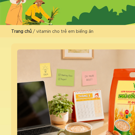
Trang chủ
/
vitamin cho trẻ em biếng ăn