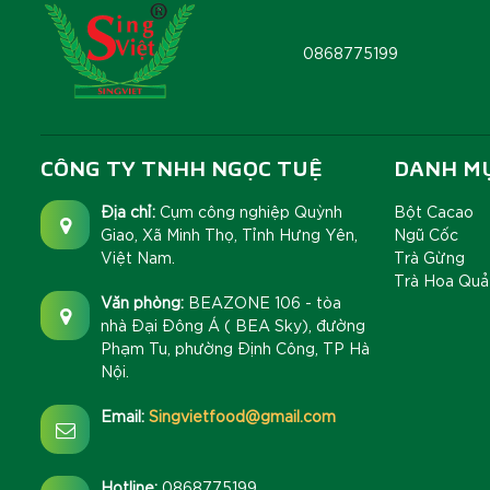
0868775199
CÔNG TY TNHH NGỌC TUỆ
DANH M
Địa chỉ:
Cụm công nghiệp Quỳnh
Bột Cacao
Giao, Xã Minh Thọ, Tỉnh Hưng Yên,
Ngũ Cốc
Việt Nam.
Trà Gừng
Trà Hoa Quả
Văn phòng:
BEAZONE 106 - tòa
nhà Đại Đông Á ( BEA Sky), đường
Phạm Tu, phường Định Công, TP Hà
Nội.
Email:
Singvietfood@gmail.com
Hotline:
0868775199