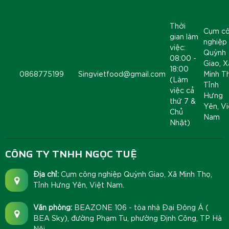
Thời
Cụm c
gian làm
nghiệp
việc:
Quỳnh
08:00 -
Giao, X
18:00
0868775199
Singvietfood@gmail.com
Minh T
(Làm
Tỉnh
việc cả
Hưng
thứ 7 &
Yên, Vi
Chủ
Nam
Nhật)
CÔNG TY TNHH NGỌC TUỆ
Địa chỉ:
Cụm công nghiệp Quỳnh Giao, Xã Minh Thọ,
Tỉnh Hưng Yên, Việt Nam.
Văn phòng:
BEAZONE 106 - tòa nhà Đại Đông Á (
BEA Sky), đường Phạm Tu, phường Định Công, TP Hà
Nội.