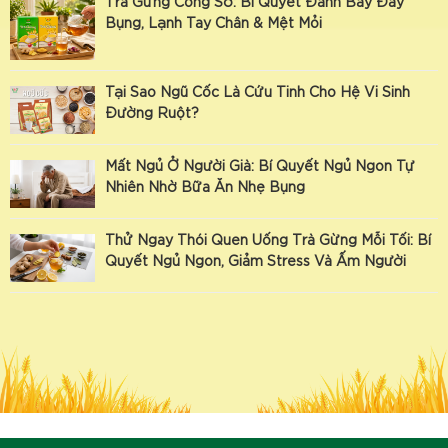
Trà Gừng Công Sở: Bí Quyết Đánh Bay Đầy
Bụng, Lạnh Tay Chân & Mệt Mỏi
Tại Sao Ngũ Cốc Là Cứu Tinh Cho Hệ Vi Sinh
Đường Ruột?
Mất Ngủ Ở Người Già: Bí Quyết Ngủ Ngon Tự
Nhiên Nhờ Bữa Ăn Nhẹ Bụng
Thử Ngay Thói Quen Uống Trà Gừng Mỗi Tối: Bí
Quyết Ngủ Ngon, Giảm Stress Và Ấm Người