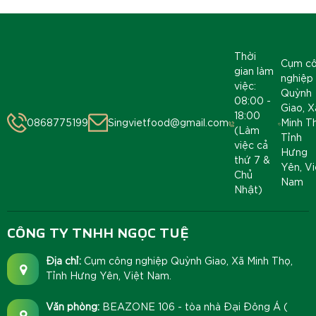
Thời
Cụm c
gian làm
nghiệp
việc:
Quỳnh
08:00 -
Giao, X
18:00
0868775199
Singvietfood@gmail.com
Minh T
(Làm
Tỉnh
việc cả
Hưng
thứ 7 &
Yên, Vi
Chủ
Nam
Nhật)
CÔNG TY TNHH NGỌC TUỆ
Địa chỉ:
Cụm công nghiệp Quỳnh Giao, Xã Minh Thọ,
Tỉnh Hưng Yên, Việt Nam.
Văn phòng:
BEAZONE 106 - tòa nhà Đại Đông Á (