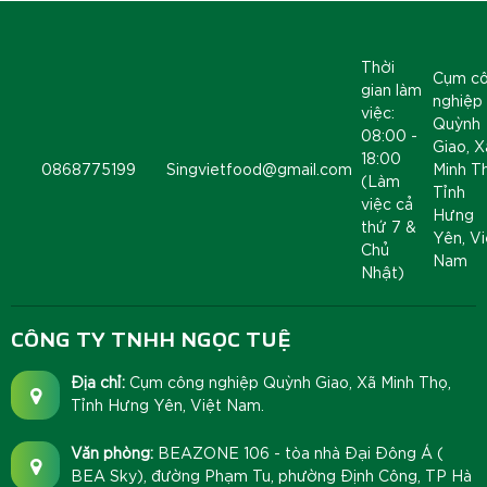
Thời
Cụm c
gian làm
nghiệp
việc:
Quỳnh
08:00 -
Giao, X
18:00
0868775199
Singvietfood@gmail.com
Minh T
(Làm
Tỉnh
việc cả
Hưng
thứ 7 &
Yên, Vi
Chủ
Nam
Nhật)
CÔNG TY TNHH NGỌC TUỆ
Địa chỉ:
Cụm công nghiệp Quỳnh Giao, Xã Minh Thọ,
Tỉnh Hưng Yên, Việt Nam.
Văn phòng:
BEAZONE 106 - tòa nhà Đại Đông Á (
BEA Sky), đường Phạm Tu, phường Định Công, TP Hà