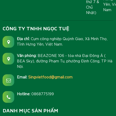
thứ 7 &
Yên, Vi
Chủ
Nam
Nhật)
CÔNG TY TNHH NGỌC TUỆ
Địa chỉ:
Cụm công nghiệp Quỳnh Giao, Xã Minh Thọ,
Tỉnh Hưng Yên, Việt Nam.
Văn phòng:
BEAZONE 106 - tòa nhà Đại Đông Á (
BEA Sky), đường Phạm Tu, phường Định Công, TP Hà
Nội.
Email:
Singvietfood@gmail.com
Hotline:
0868775199
DANH MỤC SẢN PHẨM