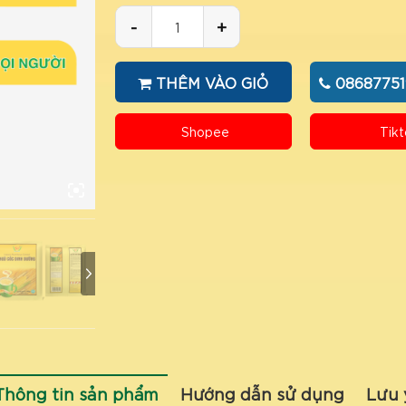
-
+
THÊM VÀO GIỎ
08687751
Shopee
Tikt
Thông tin sản phẩm
Hướng dẫn sử dụng
Lưu 