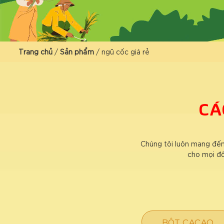
Trang chủ
/
Sản phẩm
/
ngũ cốc giá rẻ
CÁ
Chúng tôi luôn mang đến
cho mọi đố
BỘT CACAO