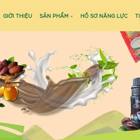
GIỚI THIỆU
SẢN PHẨM
HỒ SƠ NĂNG LỰC
T