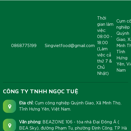
Thời
Cụm c
gian làm
nghiệp
việc:
Quỳnh
08:00 -
Giao, X
18:00
0868775199
Singvietfood@gmail.com
Minh T
(Làm
Tỉnh
việc cả
Hưng
thứ 7 &
Yên, Vi
Chủ
Nam
Nhật)
CÔNG TY TNHH NGỌC TUỆ
Địa chỉ:
Cụm công nghiệp Quỳnh Giao, Xã Minh Thọ,
Tỉnh Hưng Yên, Việt Nam.
Văn phòng:
BEAZONE 106 - tòa nhà Đại Đông Á (
BEA Sky), đường Phạm Tu, phường Định Công, TP Hà