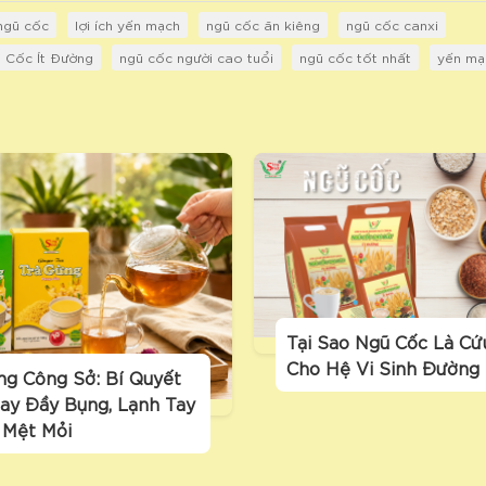
 ngũ cốc
lợi ích yến mạch
ngũ cốc ăn kiêng
ngũ cốc canxi
 Cốc Ít Đường
ngũ cốc người cao tuổi
ngũ cốc tốt nhất
yến mạ
Tại Sao Ngũ Cốc Là Cứ
Cho Hệ Vi Sinh Đường
ng Công Sở: Bí Quyết
ay Đầy Bụng, Lạnh Tay
 Mệt Mỏi