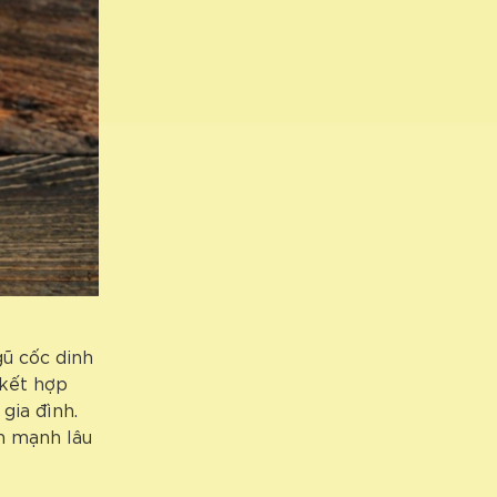
gũ cốc dinh
 kết hợp
gia đình.
nh mạnh lâu