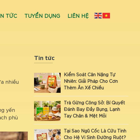
IN TỨC
TUYỂN DỤNG
LIÊN HỆ
Tin tức
Kiểm Soát Cân Nặng Tự
ứa nhiều
Nhiên: Giải Pháp Cho Cơn
Thèm Ăn Xế Chiều
Trà Gừng Công Sở: Bí Quyết
Đánh Bay Đầy Bụng, Lạnh
ng yến
Tay Chân & Mệt Mỏi
mạch phù
Tại Sao Ngũ Cốc Là Cứu Tinh
Cho Hệ Vi Sinh Đường Ruột?