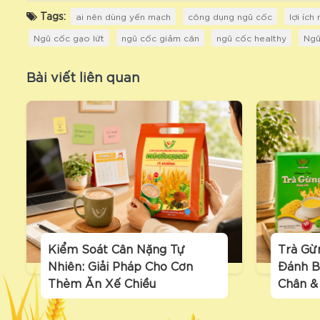
Tags:
ai nên dùng yến mạch
công dụng ngũ cốc
lợi ích
Ngũ cốc gạo lứt
ngũ cốc giảm cân
ngũ cốc healthy
Ngũ
Bài viết liên quan
Kiểm Soát Cân Nặng Tự
Trà Gừ
Nhiên: Giải Pháp Cho Cơn
Đánh B
Thèm Ăn Xế Chiều
Chân &