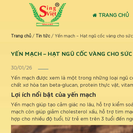
TRANG CHỦ
Trang chủ
/
Tin tức
/
Yến mạch – Hạt ngũ cốc vàng cho sứ
YẾN MẠCH – HẠT NGŨ CỐC VÀNG CHO SỨC
30/01/26
Yến mạch được xem là một trong những loại ngũ cốc 
chất xơ hòa tan beta-glucan, protein thực vật, vit
Lợi ích nổi bật của yến mạch
Yến mạch giúp tạo cảm giác no lâu, hỗ trợ kiểm so
mạch còn giúp giảm cholesterol xấu, hỗ trợ tim mạc
hợp cho nhiều độ tuổi, từ trẻ em trên 3 tuổi đến ngư