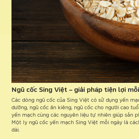
Ngũ cốc Sing Việt – giải pháp tiện lợi mỗ
Các dòng ngũ cốc của Sing Việt có sử dụng yến mạc
dưỡng, ngũ cốc ăn kiêng, ngũ cốc cho người cao tuổ
yến mạch cùng các nguyên liệu tự nhiên giúp sản p
Một ly ngũ cốc yến mạch Sing Việt mỗi ngày là cách
dài.