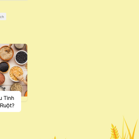
ch
u Tinh
 Ruột?