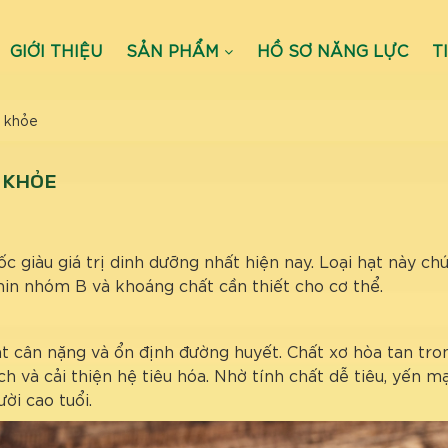
GIỚI THIỆU
SẢN PHẨM
HỒ SƠ NĂNG LỰC
T
c khỏe
 KHỎE
giàu giá trị dinh dưỡng nhất hiện nay. Loại hạt này ch
amin nhóm B và khoáng chất cần thiết cho cơ thể.
át cân nặng và ổn định đường huyết. Chất xơ hòa tan tro
h và cải thiện hệ tiêu hóa. Nhờ tính chất dễ tiêu, yến 
ời cao tuổi.