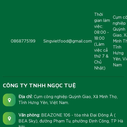
Thời
Cụm c
gian làm
nghiệp
việc:
Quỳnh
08:00 -
Giao, X
18:00
0868775199
Singvietfood@gmail.com
Minh T
(Làm
Tỉnh
việc cả
Hưng
thứ 7 &
Yên, Vi
Chủ
Nam
Nhật)
CÔNG TY TNHH NGỌC TUỆ
Địa chỉ:
Cụm công nghiệp Quỳnh Giao, Xã Minh Thọ,
Tỉnh Hưng Yên, Việt Nam.
Văn phòng:
BEAZONE 106 - tòa nhà Đại Đông Á (
BEA Sky), đường Phạm Tu, phường Định Công, TP Hà
Nội.