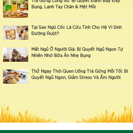
Trà Gừng Công Sở: Bí Quyết Đánh Bay Đầy
Bụng, Lạnh Tay Chân & Mệt Mỏi
Tại Sao Ngũ Cốc Là Cứu Tinh Cho Hệ Vi Sinh
Đường Ruột?
Mất Ngủ Ở Người Già: Bí Quyết Ngủ Ngon Tự
Nhiên Nhờ Bữa Ăn Nhẹ Bụng
Thử Ngay Thói Quen Uống Trà Gừng Mỗi Tối: Bí
Quyết Ngủ Ngon, Giảm Stress Và Ấm Người