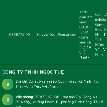
Thời
Cụm c
gian làm
nghiệp
việc:
Quỳnh
08:00 -
Giao, X
18:00
0868775199
Singvietfood@gmail.com
Minh T
(Làm
Tỉnh
việc cả
Hưng
thứ 7 &
Yên, Vi
Chủ
Nam
Nhật)
CÔNG TY TNHH NGỌC TUỆ
Địa chỉ:
Cụm công nghiệp Quỳnh Giao, Xã Minh Thọ,
Tỉnh Hưng Yên, Việt Nam.
Văn phòng:
BEAZONE 106 - tòa nhà Đại Đông Á (
BEA Sky), đường Phạm Tu, phường Định Công, TP Hà
Nội.