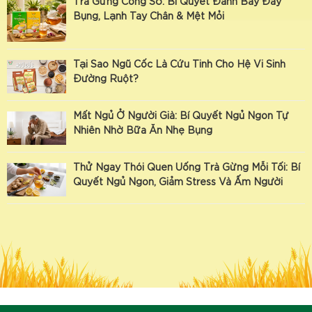
Trà Gừng Công Sở: Bí Quyết Đánh Bay Đầy
Bụng, Lạnh Tay Chân & Mệt Mỏi
Tại Sao Ngũ Cốc Là Cứu Tinh Cho Hệ Vi Sinh
Đường Ruột?
Mất Ngủ Ở Người Già: Bí Quyết Ngủ Ngon Tự
Nhiên Nhờ Bữa Ăn Nhẹ Bụng
Thử Ngay Thói Quen Uống Trà Gừng Mỗi Tối: Bí
Quyết Ngủ Ngon, Giảm Stress Và Ấm Người