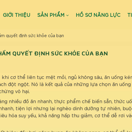
GIỚI THIỆU
SẢN PHẨM
HỒ SƠ NĂNG LỰC
T
ầm quyết định sức khỏe của bạn
HẦM QUYẾT ĐỊNH SỨC KHỎE CỦA BẠN
 khi cơ thể liên tục mệt mỏi, ngủ không sâu, ăn uống k
ch đột ngột. Nó là kết quả của những lựa chọn ăn uống 
hừng vô hại.
àng nhiều đồ ăn nhanh, thực phẩm chế biến sẵn, thức u
anh, tiện lợi nhưng lại nghèo dinh dưỡng tự nhiên, buộ
iêu hóa suy yếu, khả năng hấp thu giảm, cơ thể dễ rơi và