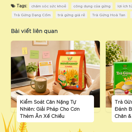
Tags:
chăm sóc sức khoẻ
công dụng của gừng
lợi ích 
Trà Gừng Dạng Cốm
trà gừng giá rẻ
Trà Gừng Hoà Tan
Bài viết liên quan
Kiểm Soát Cân Nặng Tự
Trà Gừ
Nhiên: Giải Pháp Cho Cơn
Đánh B
Thèm Ăn Xế Chiều
Chân &