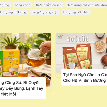
từ gừng
sống khoẻ
thực phẩm có ích
thức uống tốt cho sức kho
trà gừng mật ong
trà gừng sing việt
trà gừng tốt nhất
Tại Sao Ngũ Cốc Là Cứ
Cho Hệ Vi Sinh Đường
ng Công Sở: Bí Quyết
ay Đầy Bụng, Lạnh Tay
 Mệt Mỏi