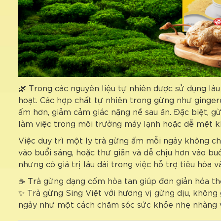
🌿 Trong các nguyên liệu tự nhiên được sử dụng lâu 
hoạt. Các hợp chất tự nhiên trong gừng như gingero
ấm hơn, giảm cảm giác nặng nề sau ăn. Đặc biệt, g
làm việc trong môi trường máy lạnh hoặc dễ mệt khi 
Việc duy trì một ly trà gừng ấm mỗi ngày không ch
vào buổi sáng, hoặc thư giãn và dễ chịu hơn vào bu
nhưng có giá trị lâu dài trong việc hỗ trợ tiêu hóa v
☕ Trà gừng dạng cốm hòa tan giúp đơn giản hóa thó
✨ Trà gừng Sing Việt với hương vị gừng dịu, không 
ngày như một cách chăm sóc sức khỏe nhẹ nhàng 