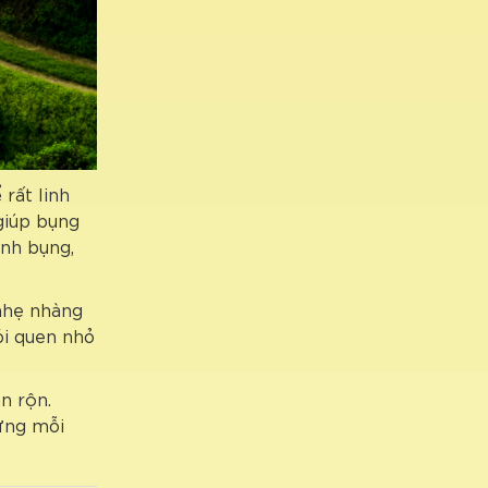
rất linh
 giúp bụng
ạnh bụng,
 nhẹ nhàng
ói quen nhỏ
n rộn.
gừng mỗi