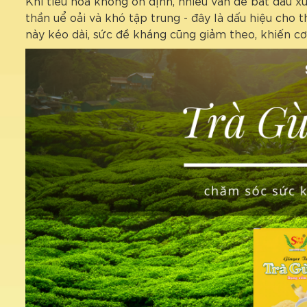
Khi tiêu hóa không ổn định, nhiều vấn đề bắt đầu xu
thần uể oải và khó tập trung - đây là dấu hiệu cho
này kéo dài, sức đề kháng cũng giảm theo, khiến cơ 