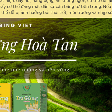
ất hiện: đầy hơi, nặng bụng, ăn không ngon, cơ thể dễ lạn
 thấy cơ thể đang mất dần sự cân bằng từ bên trong. Nếu 
thể dễ bị ảnh hưởng bởi thời tiết, môi trường và nhịp số