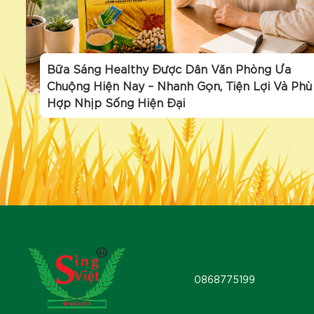
Bữa Sáng Healthy Được Dân Văn Phòng Ưa
Chuộng Hiện Nay – Nhanh Gọn, Tiện Lợi Và Phù
Hợp Nhịp Sống Hiện Đại
0868775199