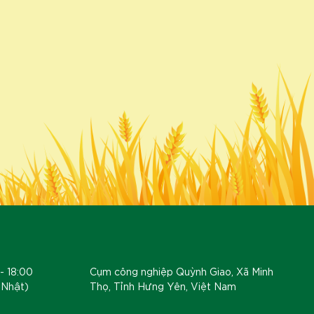
- 18:00
Cụm công nghiệp Quỳnh Giao, Xã Minh
 Nhật)
Thọ, Tỉnh Hưng Yên, Việt Nam