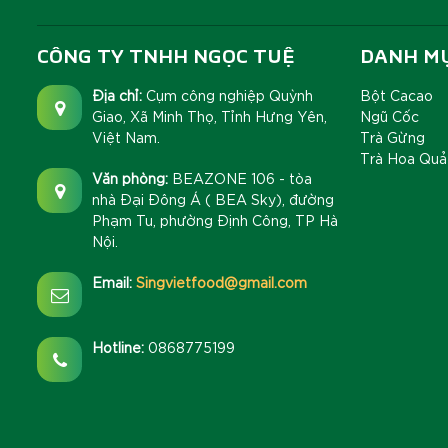
CÔNG TY TNHH NGỌC TUỆ
DANH M
Địa chỉ:
Cụm công nghiệp Quỳnh
Bột Cacao
Giao, Xã Minh Thọ, Tỉnh Hưng Yên,
Ngũ Cốc
Việt Nam.
Trà Gừng
Trà Hoa Quả
Văn phòng:
BEAZONE 106 - tòa
nhà Đại Đông Á ( BEA Sky), đường
Phạm Tu, phường Định Công, TP Hà
Nội.
Email:
Singvietfood@gmail.com
Hotline:
0868775199