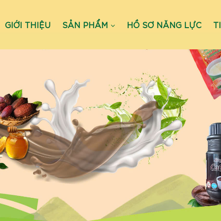
GIỚI THIỆU
SẢN PHẨM
HỒ SƠ NĂNG LỰC
T