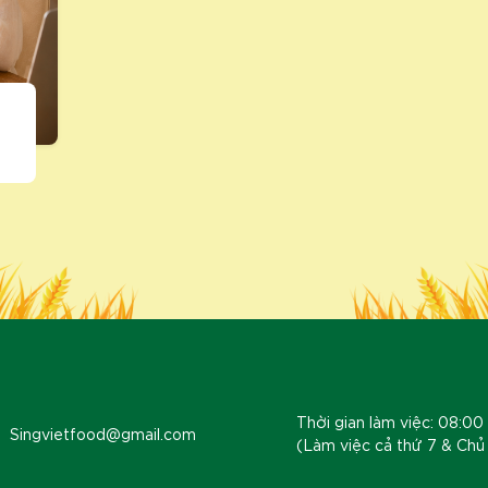
Thời gian làm việc: 08:00 
Singvietfood@gmail.com
(Làm việc cả thứ 7 & Chủ