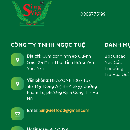
0868775199
CÔNG TY TNHH NGỌC TUỆ
DANH M
Địa chỉ:
Cụm công nghiệp Quỳnh
Bột Cacao
Giao, Xã Minh Thọ, Tỉnh Hưng Yên,
Ngũ Cốc
Việt Nam.
Trà Gừng
Trà Hoa Quả
Văn phòng:
BEAZONE 106 - tòa
nhà Đại Đông Á ( BEA Sky), đường
Phạm Tu, phường Định Công, TP Hà
Nội.
Email:
Singvietfood@gmail.com
Hotline:
0868775199