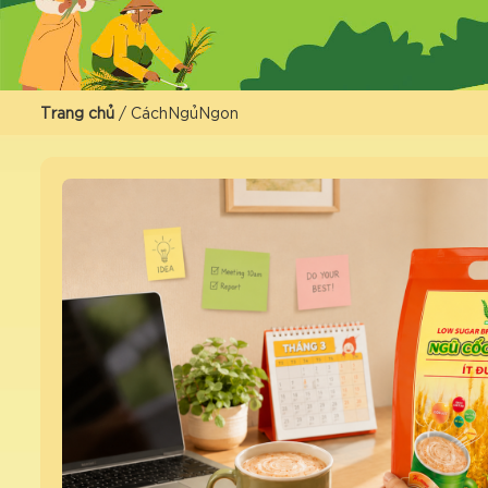
Trang chủ
/
CáchNgủNgon