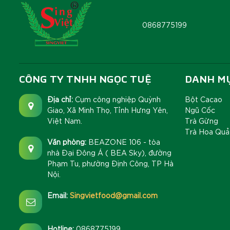
0868775199
CÔNG TY TNHH NGỌC TUỆ
DANH M
Địa chỉ:
Cụm công nghiệp Quỳnh
Bột Cacao
Giao, Xã Minh Thọ, Tỉnh Hưng Yên,
Ngũ Cốc
Việt Nam.
Trà Gừng
Trà Hoa Quả
Văn phòng:
BEAZONE 106 - tòa
nhà Đại Đông Á ( BEA Sky), đường
Phạm Tu, phường Định Công, TP Hà
Nội.
Email:
Singvietfood@gmail.com
Hotline:
0868775199