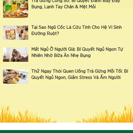
Trà Gừng Công Sở: Bí Quyết Đánh Bay Đầy
Bụng, Lạnh Tay Chân & Mệt Mỏi
Tại Sao Ngũ Cốc Là Cứu Tinh Cho Hệ Vi Sinh
Đường Ruột?
Mất Ngủ Ở Người Già: Bí Quyết Ngủ Ngon Tự
Nhiên Nhờ Bữa Ăn Nhẹ Bụng
Thử Ngay Thói Quen Uống Trà Gừng Mỗi Tối: Bí
Quyết Ngủ Ngon, Giảm Stress Và Ấm Người