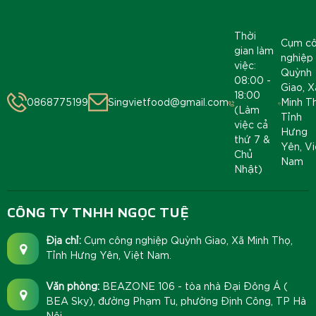
Thời
Cụm c
gian làm
nghiệp
việc:
Quỳnh
08:00 -
Giao, X
18:00
0868775199
Singvietfood@gmail.com
Minh T
(Làm
Tỉnh
việc cả
Hưng
thứ 7 &
Yên, Vi
Chủ
Nam
Nhật)
CÔNG TY TNHH NGỌC TUỆ
Địa chỉ:
Cụm công nghiệp Quỳnh Giao, Xã Minh Thọ,
Tỉnh Hưng Yên, Việt Nam.
Văn phòng:
BEAZONE 106 - tòa nhà Đại Đông Á (
BEA Sky), đường Phạm Tu, phường Định Công, TP Hà
Nội.