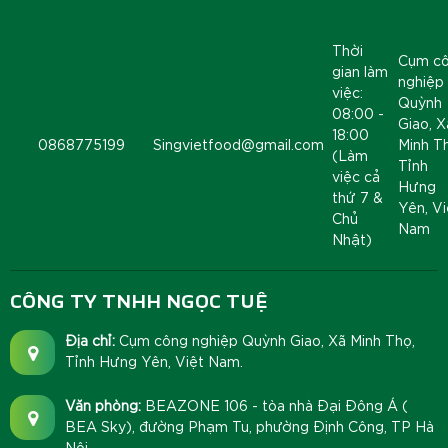
Thời
Cụm c
gian làm
nghiệp
việc:
Quỳnh
08:00 -
Giao, X
18:00
0868775199
Singvietfood@gmail.com
Minh T
(Làm
Tỉnh
việc cả
Hưng
thứ 7 &
Yên, Vi
Chủ
Nam
Nhật)
CÔNG TY TNHH NGỌC TUỆ
Địa chỉ:
Cụm công nghiệp Quỳnh Giao, Xã Minh Thọ,
Tỉnh Hưng Yên, Việt Nam.
Văn phòng:
BEAZONE 106 - tòa nhà Đại Đông Á (
BEA Sky), đường Phạm Tu, phường Định Công, TP Hà
Nội.