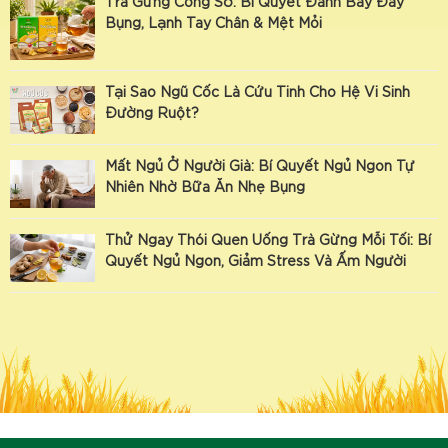
Trà Gừng Công Sở: Bí Quyết Đánh Bay Đầy
Bụng, Lạnh Tay Chân & Mệt Mỏi
Tại Sao Ngũ Cốc Là Cứu Tinh Cho Hệ Vi Sinh
Đường Ruột?
Mất Ngủ Ở Người Già: Bí Quyết Ngủ Ngon Tự
Nhiên Nhờ Bữa Ăn Nhẹ Bụng
Thử Ngay Thói Quen Uống Trà Gừng Mỗi Tối: Bí
Quyết Ngủ Ngon, Giảm Stress Và Ấm Người