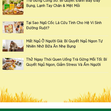
Trà Gừng Công Sở: Bí Quyết Đánh Bay Đầy
Bụng, Lạnh Tay Chân & Mệt Mỏi
Tại Sao Ngũ Cốc Là Cứu Tinh Cho Hệ Vi Sinh
Đường Ruột?
Mất Ngủ Ở Người Già: Bí Quyết Ngủ Ngon Tự
Nhiên Nhờ Bữa Ăn Nhẹ Bụng
Thử Ngay Thói Quen Uống Trà Gừng Mỗi Tối: Bí
Quyết Ngủ Ngon, Giảm Stress Và Ấm Người