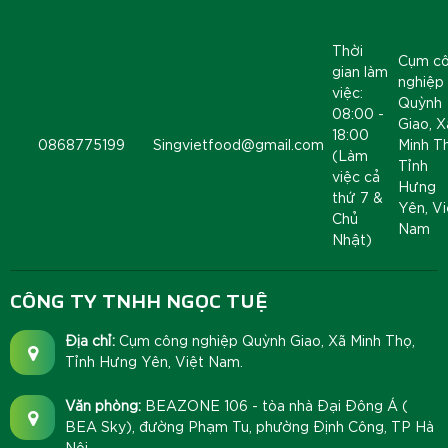
Thời
Cụm c
gian làm
nghiệp
việc:
Quỳnh
08:00 -
Giao, X
18:00
0868775199
Singvietfood@gmail.com
Minh T
(Làm
Tỉnh
việc cả
Hưng
thứ 7 &
Yên, Vi
Chủ
Nam
Nhật)
CÔNG TY TNHH NGỌC TUỆ
Địa chỉ:
Cụm công nghiệp Quỳnh Giao, Xã Minh Thọ,
Tỉnh Hưng Yên, Việt Nam.
Văn phòng:
BEAZONE 106 - tòa nhà Đại Đông Á (
BEA Sky), đường Phạm Tu, phường Định Công, TP Hà
Nội.