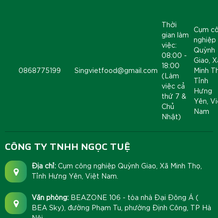
Thời
Cụm c
gian làm
nghiệp
việc:
Quỳnh
08:00 -
Giao, X
18:00
0868775199
Singvietfood@gmail.com
Minh T
(Làm
Tỉnh
việc cả
Hưng
thứ 7 &
Yên, Vi
Chủ
Nam
Nhật)
CÔNG TY TNHH NGỌC TUỆ
Địa chỉ:
Cụm công nghiệp Quỳnh Giao, Xã Minh Thọ,
Tỉnh Hưng Yên, Việt Nam.
Văn phòng:
BEAZONE 106 - tòa nhà Đại Đông Á (
BEA Sky), đường Phạm Tu, phường Định Công, TP Hà
Nội.