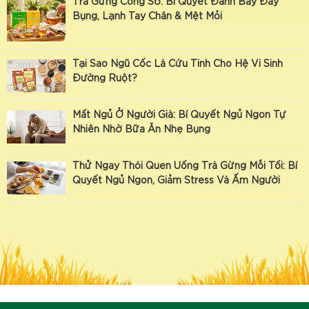
Trà Gừng Công Sở: Bí Quyết Đánh Bay Đầy
Bụng, Lạnh Tay Chân & Mệt Mỏi
Tại Sao Ngũ Cốc Là Cứu Tinh Cho Hệ Vi Sinh
Đường Ruột?
Mất Ngủ Ở Người Già: Bí Quyết Ngủ Ngon Tự
Nhiên Nhờ Bữa Ăn Nhẹ Bụng
Thử Ngay Thói Quen Uống Trà Gừng Mỗi Tối: Bí
Quyết Ngủ Ngon, Giảm Stress Và Ấm Người