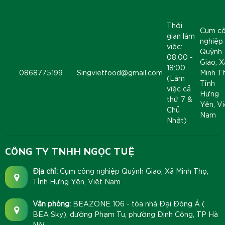
Thời
Cụm c
gian làm
nghiệp
việc:
Quỳnh
08:00 -
Giao, X
18:00
0868775199
Singvietfood@gmail.com
Minh T
(Làm
Tỉnh
việc cả
Hưng
thứ 7 &
Yên, Vi
Chủ
Nam
Nhật)
CÔNG TY TNHH NGỌC TUỆ
Địa chỉ:
Cụm công nghiệp Quỳnh Giao, Xã Minh Thọ,
Tỉnh Hưng Yên, Việt Nam.
Văn phòng:
BEAZONE 106 - tòa nhà Đại Đông Á (
BEA Sky), đường Phạm Tu, phường Định Công, TP Hà
Nội.