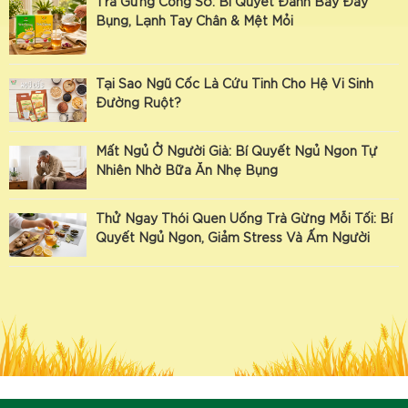
Trà Gừng Công Sở: Bí Quyết Đánh Bay Đầy
Bụng, Lạnh Tay Chân & Mệt Mỏi
Tại Sao Ngũ Cốc Là Cứu Tinh Cho Hệ Vi Sinh
Đường Ruột?
Mất Ngủ Ở Người Già: Bí Quyết Ngủ Ngon Tự
Nhiên Nhờ Bữa Ăn Nhẹ Bụng
Thử Ngay Thói Quen Uống Trà Gừng Mỗi Tối: Bí
Quyết Ngủ Ngon, Giảm Stress Và Ấm Người