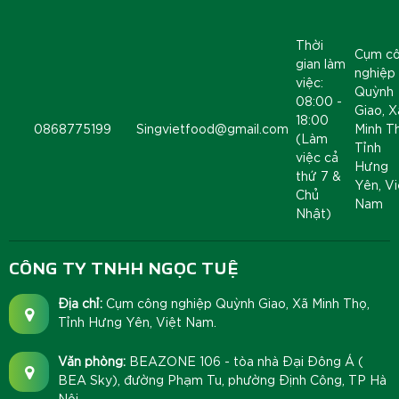
Thời
Cụm c
gian làm
nghiệp
việc:
Quỳnh
08:00 -
Giao, X
18:00
0868775199
Singvietfood@gmail.com
Minh T
(Làm
Tỉnh
việc cả
Hưng
thứ 7 &
Yên, Vi
Chủ
Nam
Nhật)
CÔNG TY TNHH NGỌC TUỆ
Địa chỉ:
Cụm công nghiệp Quỳnh Giao, Xã Minh Thọ,
Tỉnh Hưng Yên, Việt Nam.
Văn phòng:
BEAZONE 106 - tòa nhà Đại Đông Á (
BEA Sky), đường Phạm Tu, phường Định Công, TP Hà
Nội.