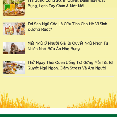
Trà Gừng Công Sở: Bí Quyết Đánh Bay Đầy
Bụng, Lạnh Tay Chân & Mệt Mỏi
Tại Sao Ngũ Cốc Là Cứu Tinh Cho Hệ Vi Sinh
Đường Ruột?
Mất Ngủ Ở Người Già: Bí Quyết Ngủ Ngon Tự
Nhiên Nhờ Bữa Ăn Nhẹ Bụng
Thử Ngay Thói Quen Uống Trà Gừng Mỗi Tối: Bí
Quyết Ngủ Ngon, Giảm Stress Và Ấm Người