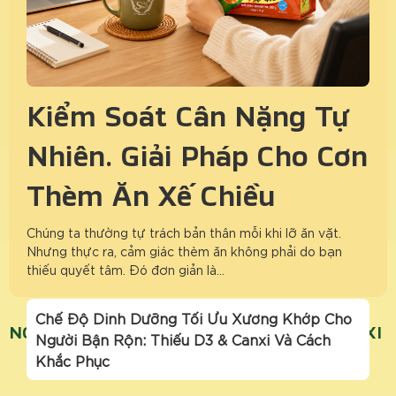
Kiểm Soát Cân Nặng Tự
Nhiên: Giải Pháp Cho Cơn
Thèm Ăn Xế Chiều
Chúng ta thường tự trách bản thân mỗi khi lỡ ăn vặt.
Nhưng thực ra, cảm giác thèm ăn không phải do bạn
thiếu quyết tâm. Đó đơn giản là…
Chế Độ Dinh Dưỡng Tối Ưu Xương Khớp Cho
NGU COC DINH DUONG TANG CUONG CANXI
Người Bận Rộn: Thiếu D3 & Canxi Và Cách
Khắc Phục