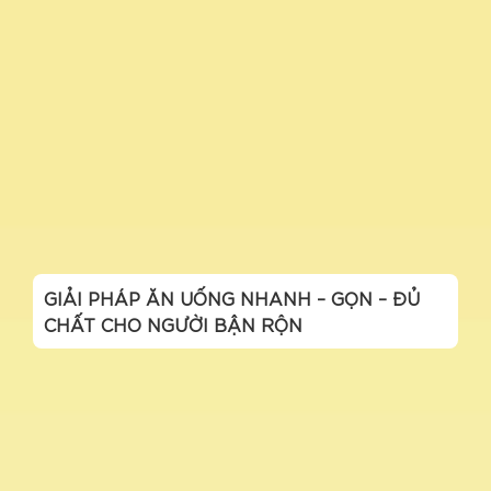
GIẢI PHÁP ĂN UỐNG NHANH – GỌN – ĐỦ
CHẤT CHO NGƯỜI BẬN RỘN