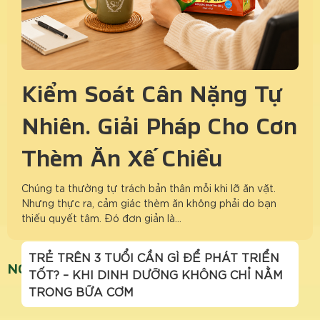
Kiểm Soát Cân Nặng Tự
Nhiên: Giải Pháp Cho Cơn
Thèm Ăn Xế Chiều
Chúng ta thường tự trách bản thân mỗi khi lỡ ăn vặt.
Nhưng thực ra, cảm giác thèm ăn không phải do bạn
thiếu quyết tâm. Đó đơn giản là…
TRẺ TRÊN 3 TUỔI CẦN GÌ ĐỂ PHÁT TRIỂN
NGŨ CỐC GIÁ RẺ
TỐT? – KHI DINH DƯỠNG KHÔNG CHỈ NẰM
TRONG BỮA CƠM