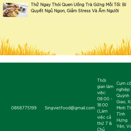
Thử Ngay Thói Quen Uống Trà Gừng Mỗi Tối: Bí
Quyết Ngủ Ngon, Giảm Stress Và Ấm Người
Thời
Cụm c
gian làm
nghiệp
việc:
Quỳnh
08:00 -
Giao, X
18:00
0868775199
Singvietfood@gmail.com
Minh T
(Làm
Tỉnh
việc cả
Hưng
thứ 7 &
Yên, Vi
Chủ