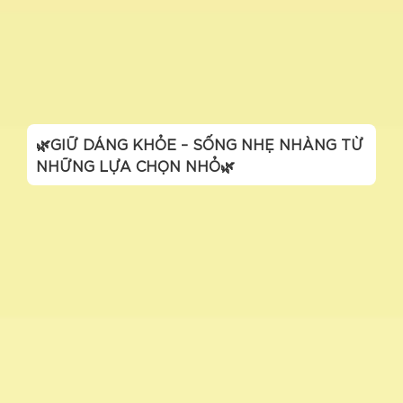
🌿GIỮ DÁNG KHỎE – SỐNG NHẸ NHÀNG TỪ
NHỮNG LỰA CHỌN NHỎ🌿