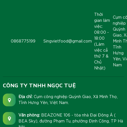
Thời
Cụm c
gian làm
nghiệp
việc:
Quỳnh
08:00 -
Giao, X
18:00
0868775199
Singvietfood@gmail.com
Minh T
(Làm
Tỉnh
việc cả
Hưng
thứ 7 &
Yên, Vi
Chủ
Nam
Nhật)
CÔNG TY TNHH NGỌC TUỆ
Địa chỉ:
Cụm công nghiệp Quỳnh Giao, Xã Minh Thọ,
Tỉnh Hưng Yên, Việt Nam.
Văn phòng:
BEAZONE 106 - tòa nhà Đại Đông Á (
BEA Sky), đường Phạm Tu, phường Định Công, TP Hà
Nội.