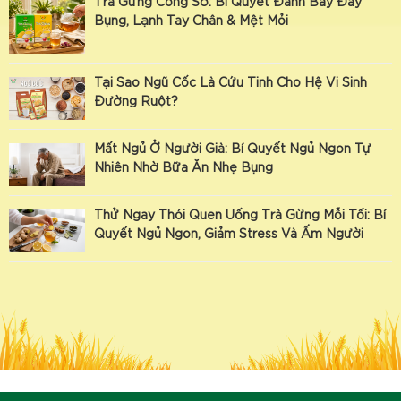
Trà Gừng Công Sở: Bí Quyết Đánh Bay Đầy
Bụng, Lạnh Tay Chân & Mệt Mỏi
Tại Sao Ngũ Cốc Là Cứu Tinh Cho Hệ Vi Sinh
Đường Ruột?
Mất Ngủ Ở Người Già: Bí Quyết Ngủ Ngon Tự
Nhiên Nhờ Bữa Ăn Nhẹ Bụng
Thử Ngay Thói Quen Uống Trà Gừng Mỗi Tối: Bí
Quyết Ngủ Ngon, Giảm Stress Và Ấm Người