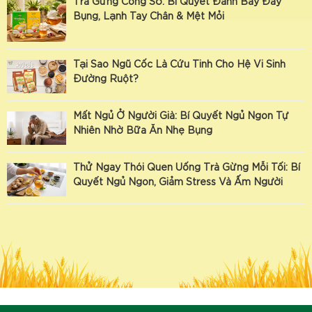
Trà Gừng Công Sở: Bí Quyết Đánh Bay Đầy
Bụng, Lạnh Tay Chân & Mệt Mỏi
Tại Sao Ngũ Cốc Là Cứu Tinh Cho Hệ Vi Sinh
Đường Ruột?
Mất Ngủ Ở Người Già: Bí Quyết Ngủ Ngon Tự
Nhiên Nhờ Bữa Ăn Nhẹ Bụng
Thử Ngay Thói Quen Uống Trà Gừng Mỗi Tối: Bí
Quyết Ngủ Ngon, Giảm Stress Và Ấm Người