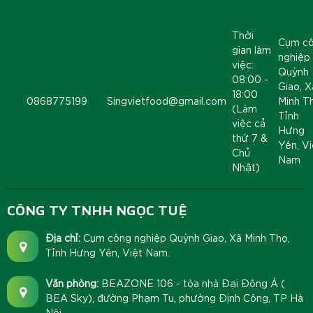
Thời
Cụm c
gian làm
nghiệp
việc:
Quỳnh
08:00 -
Giao, X
18:00
0868775199
Singvietfood@gmail.com
Minh T
(Làm
Tỉnh
việc cả
Hưng
thứ 7 &
Yên, Vi
Chủ
Nam
Nhật)
CÔNG TY TNHH NGỌC TUỆ
Địa chỉ:
Cụm công nghiệp Quỳnh Giao, Xã Minh Thọ,
Tỉnh Hưng Yên, Việt Nam.
Văn phòng:
BEAZONE 106 - tòa nhà Đại Đông Á (
BEA Sky), đường Phạm Tu, phường Định Công, TP Hà
Nội.