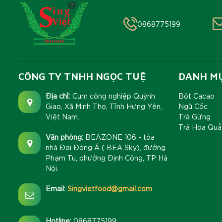
0868775199
CÔNG TY TNHH NGỌC TUỆ
DANH M
Địa chỉ:
Cụm công nghiệp Quỳnh
Bột Cacao
Giao, Xã Minh Thọ, Tỉnh Hưng Yên,
Ngũ Cốc
Việt Nam.
Trà Gừng
Trà Hoa Quả
Văn phòng:
BEAZONE 106 - tòa
nhà Đại Đông Á ( BEA Sky), đường
Phạm Tu, phường Định Công, TP Hà
Nội.
Email:
Singvietfood@gmail.com
Hotline:
0868775199