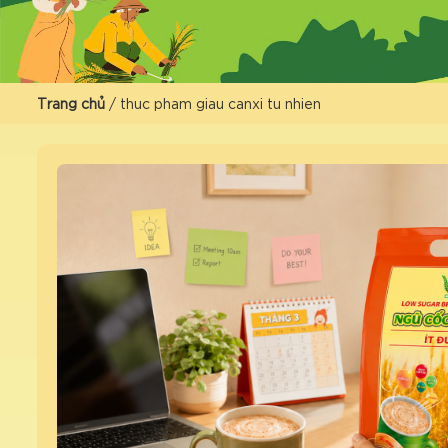
Trang chủ
/
thuc pham giau canxi tu nhien