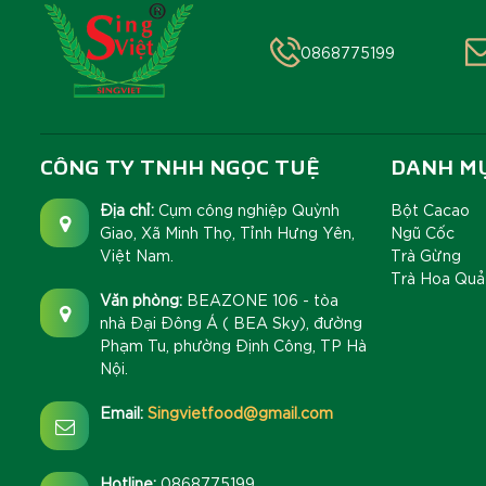
0868775199
CÔNG TY TNHH NGỌC TUỆ
DANH M
Địa chỉ:
Cụm công nghiệp Quỳnh
Bột Cacao
Giao, Xã Minh Thọ, Tỉnh Hưng Yên,
Ngũ Cốc
Việt Nam.
Trà Gừng
Trà Hoa Quả
Văn phòng:
BEAZONE 106 - tòa
nhà Đại Đông Á ( BEA Sky), đường
Phạm Tu, phường Định Công, TP Hà
Nội.
Email:
Singvietfood@gmail.com
Hotline:
0868775199