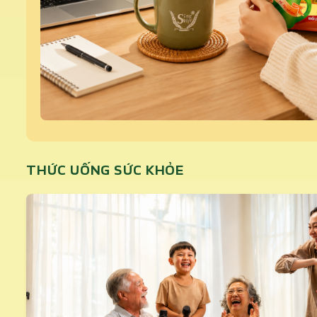
THỨC UỐNG SỨC KHỎE