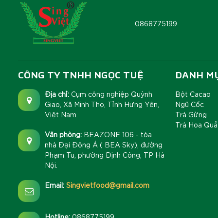
0868775199
CÔNG TY TNHH NGỌC TUỆ
DANH M
Địa chỉ:
Cụm công nghiệp Quỳnh
Bột Cacao
Giao, Xã Minh Thọ, Tỉnh Hưng Yên,
Ngũ Cốc
Việt Nam.
Trà Gừng
Trà Hoa Quả
Văn phòng:
BEAZONE 106 - tòa
nhà Đại Đông Á ( BEA Sky), đường
Phạm Tu, phường Định Công, TP Hà
Nội.
Email:
Singvietfood@gmail.com
Hotline:
0868775199