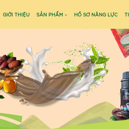
GIỚI THIỆU
SẢN PHẨM
HỒ SƠ NĂNG LỰC
T