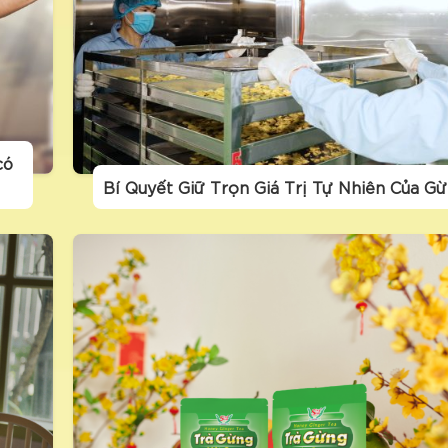
có
Bí Quyết Giữ Trọn Giá Trị Tự Nhiên Của G