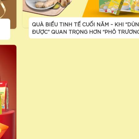
QUÀ BIẾU TINH TẾ CUỐI NĂM – KHI “DÙ
ĐƯỢC” QUAN TRỌNG HƠN “PHÔ TRƯƠN