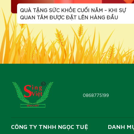
QUÀ TẶNG SỨC KHỎE CUỐI NĂM – KHI SỰ
QUAN TÂM ĐƯỢC ĐẶT LÊN HÀNG ĐẦU
0868775199
CÔNG TY TNHH NGỌC TUỆ
DANH M