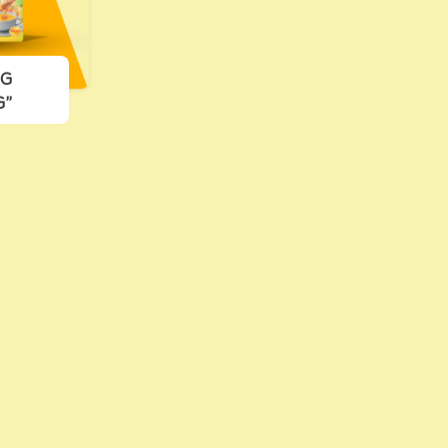
NG
G”