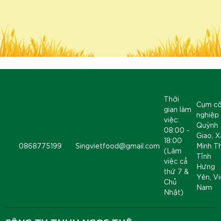
Thời
Cụm c
gian làm
nghiệp
việc:
Quỳnh
08:00 -
Giao, X
18:00
0868775199
Singvietfood@gmail.com
Minh T
(Làm
Tỉnh
việc cả
Hưng
thứ 7 &
Yên, Vi
Chủ
Nam
Nhật)