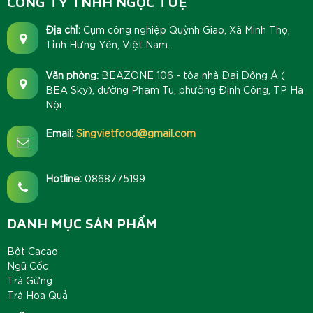
CÔNG TY TNHH NGỌC TUỆ
Địa chỉ:
Cụm công nghiệp Quỳnh Giao, Xã Minh Thọ,
Tỉnh Hưng Yên, Việt Nam.
Văn phòng:
BEAZONE 106 - tòa nhà Đại Đông Á (
BEA Sky), đường Phạm Tu, phường Định Công, TP Hà
Nội.
Email:
Singvietfood@gmail.com
Hotline:
0868775199
DANH MỤC SẢN PHẨM
Bột Cacao
Ngũ Cốc
Trà Gừng
Trà Hoa Quả