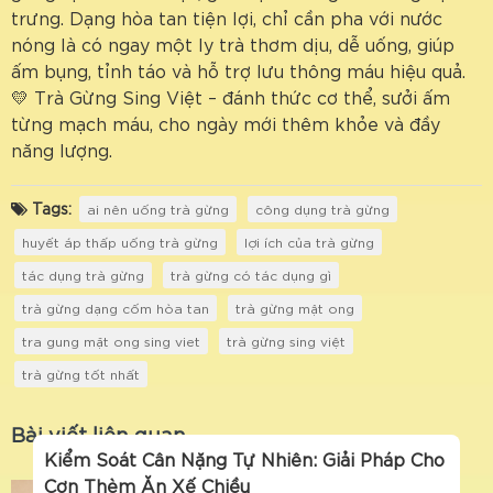
trưng. Dạng hòa tan tiện lợi, chỉ cần pha với nước
nóng là có ngay một ly trà thơm dịu, dễ uống, giúp
ấm bụng, tỉnh táo và hỗ trợ lưu thông máu hiệu quả.
💛 Trà Gừng Sing Việt – đánh thức cơ thể, sưởi ấm
từng mạch máu, cho ngày mới thêm khỏe và đầy
năng lượng.
Tags:
ai nên uống trà gừng
công dụng trà gừng
huyết áp thấp uống trà gừng
lợi ích của trà gừng
tác dụng trà gừng
trà gừng có tác dụng gì
trà gừng dạng cốm hòa tan
trà gừng mật ong
tra gung mặt ong sing viet
trà gừng sing việt
trà gừng tốt nhất
Bài viết liên quan
Kiểm Soát Cân Nặng Tự Nhiên: Giải Pháp Cho
Cơn Thèm Ăn Xế Chiều