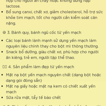
hợp cho người ăn chay hoặc không dung nạp
lactose.
Bổ sung canxi, chất xơ, giảm cholesterol, hỗ trợ sức
khỏe tim mạch, tốt cho người cần kiểm soát cân
nặng.
🍪 3. Bánh quy, bánh ngũ cốc từ yến mạch
Các loại bánh lành mạnh sử dụng yến mạch làm
nguyên liệu chính thay cho bột mì thông thường.
Snack bổ dưỡng, giàu chất xơ, phù hợp cho người
ăn kiêng, trẻ em, người tập thể thao.
💆‍♀️ 4. Sản phẩm làm đẹp từ yến mạch
Mặt nạ bột yến mạch nguyên chất (dạng bột hoặc
dạng gói đóng sẵn)
Mặt nạ giấy hoặc mặt nạ kem có chiết xuất yến
mạch
Sữa rửa mặt, tẩy tế bào chết