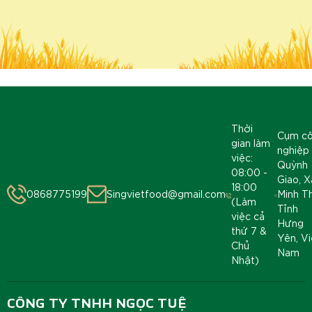
Thời
Cụm c
gian làm
nghiệp
việc:
Quỳnh
08:00 -
Giao, X
18:00
0868775199
Singvietfood@gmail.com
Minh T
(Làm
Tỉnh
việc cả
Hưng
thứ 7 &
Yên, Vi
Chủ
Nam
Nhật)
CÔNG TY TNHH NGỌC TUỆ