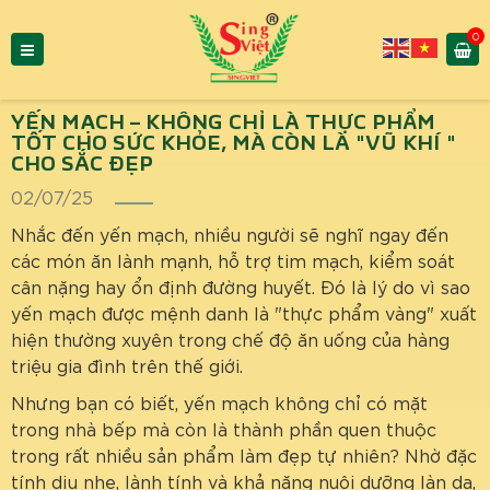
0
YẾN MẠCH – KHÔNG CHỈ LÀ THỰC PHẨM
TỐT CHO SỨC KHỎE, MÀ CÒN LÀ "VŨ KHÍ "
CHO SẮC ĐẸP
02/07/25
Nhắc đến yến mạch, nhiều người sẽ nghĩ ngay đến
các món ăn lành mạnh, hỗ trợ tim mạch, kiểm soát
cân nặng hay ổn định đường huyết. Đó là lý do vì sao
yến mạch được mệnh danh là "thực phẩm vàng" xuất
hiện thường xuyên trong chế độ ăn uống của hàng
triệu gia đình trên thế giới.
Nhưng bạn có biết, yến mạch không chỉ có mặt
trong nhà bếp mà còn là thành phần quen thuộc
trong rất nhiều sản phẩm làm đẹp tự nhiên? Nhờ đặc
tính dịu nhẹ, lành tính và khả năng nuôi dưỡng làn da,