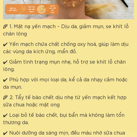
🌾 1. Mặt nạ yến mạch – Dịu da, giảm mụn, se khít lỗ
chân lông
✔️ Yến mạch chứa chất chống oxy hoá, giúp làm dịu
các vùng da kích ứng, mẩn đỏ.
✔️ Giảm tình trạng mụn nhẹ, hỗ trợ se khít lỗ chân
lông.
✔️ Phù hợp với mọi loại da, kể cả da nhạy cảm hoặc
da mụn.
🌾 2. Tẩy tế bào chết dịu nhẹ từ yến mạch kết hợp
sữa chua hoặc mật ong
✔️ Loại bỏ tế bào chết, bụi bẩn mà không làm tổn
thương da.
✔️ Nuôi dưỡng da sáng mịn, đều màu nhờ sữa chua