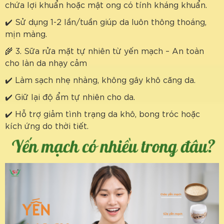
chứa lợi khuẩn hoặc mật ong có tính kháng khuẩn.
✔️ Sử dụng 1-2 lần/tuần giúp da luôn thông thoáng,
mịn màng.
🌾 3. Sữa rửa mặt tự nhiên từ yến mạch – An toàn
cho làn da nhạy cảm
✔️ Làm sạch nhẹ nhàng, không gây khô căng da.
✔️ Giữ lại độ ẩm tự nhiên cho da.
✔️ Hỗ trợ giảm tình trạng da khô, bong tróc hoặc
kích ứng do thời tiết.